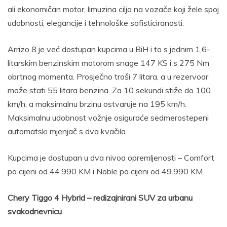
ali ekonomičan motor, limuzina cilja na vozače koji žele spoj
udobnosti, elegancije i tehnološke sofisticiranosti.
Arrizo 8 je već dostupan kupcima u BiH i to s jednim 1,6-
litarskim benzinskim motorom snage 147 KS i s 275 Nm
obrtnog momenta. Prosječno troši 7 litara, a u rezervoar
može stati 55 litara benzina. Za 10 sekundi stiže do 100
km/h, a maksimalnu brzinu ostvaruje na 195 km/h.
Maksimalnu udobnost vožnje osiguraće sedmerostepeni
automatski mjenjač s dva kvačila.
Kupcima je dostupan u dva nivoa opremljenosti – Comfort
po cijeni od 44.990 KM i Noble po cijeni od 49.990 KM.
Chery Tiggo 4 Hybrid – redizajnirani SUV za urbanu
svakodnevnicu