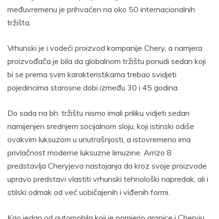
međuvremenu je prihvaćen na oko 50 internacionalnih
tržišta.
Vrhunski je i vodeći proizvod kompanije Chery, a namjera
proizvođača je bila da globalnom tržištu ponudi sedan koji
bi se prema svim karakteristikama trebao svidjeti
pojedincima starosne dobi između 30 i 45 godina.
Do sada na bh. tržištu nismo imali priliku vidjeti sedan
namijenjen srednjem socijalnom sloju, koji istinski odiše
ovakvim luksuzom u unutrašnjosti, a istovremeno ima
privlačnost moderne luksuzne limuzine. Arrizo 8
predstavlja Cheryjeva nastojanja da kroz svoje proizvode
upravo predstavi vlastiti vrhunski tehnološki napredak, ali i
stilski odmak od već uobičajenih i viđenih formi.
Kao jedan od automobila koji je pomjerio granice i Cheryju