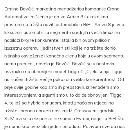
Ermina Bavčić, marketing menadžerica kompanije Grand
Automotive, mišljenja je da za Arrizo 8 itekako ima
prostora na tržištu novih automobila u BiH. „Arrizo 8 je vrlo
luksuzan automobil i u segmentu srednjih i većih limuzina
nadilazi brojne konkurente. Istakla bih ovom prilikom
izuzetnu opremu i jedinstven stil koji je na tržište donio
istinsko osvježenje i konačno cijenu koja u ovom segmentu
nema premca“, navela je Bavčić. Bavčić se u nastavku
osvrnula i na obnovljeni model Tiggo 4. „Cijela serija Tiggo
na našem tržištu već je pokazala veliku konkurentnost. Od
prije dvije godine kad smo ih predstavili, iznenađeni smo
interesovanjem, a sigurni smo u to da će obnovljeni Tiggo
4, te još sa hybrid ponudom, imati značajan utjecaj na
tržište i brendu donijeti novi imidž. Crossoveri i gradski
SUV-ovi su u ekspanziji ne samo u Evropi, nego i u BiH, što
je nama kao uvozniku jedan od aduta. Pozivam sve da nas