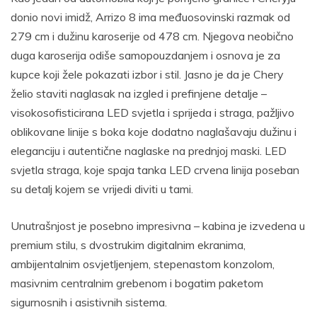
donio novi imidž, Arrizo 8 ima međuosovinski razmak od
279 cm i dužinu karoserije od 478 cm. Njegova neobično
duga karoserija odiše samopouzdanjem i osnova je za
kupce koji žele pokazati izbor i stil. Jasno je da je Chery
želio staviti naglasak na izgled i prefinjene detalje –
visokosofisticirana LED svjetla i sprijeda i straga, pažljivo
oblikovane linije s boka koje dodatno naglašavaju dužinu i
eleganciju i autentične naglaske na prednjoj maski. LED
svjetla straga, koje spaja tanka LED crvena linija poseban
su detalj kojem se vrijedi diviti u tami.
Unutrašnjost je posebno impresivna – kabina je izvedena u
premium stilu, s dvostrukim digitalnim ekranima,
ambijentalnim osvjetljenjem, stepenastom konzolom,
masivnim centralnim grebenom i bogatim paketom
sigurnosnih i asistivnih sistema.