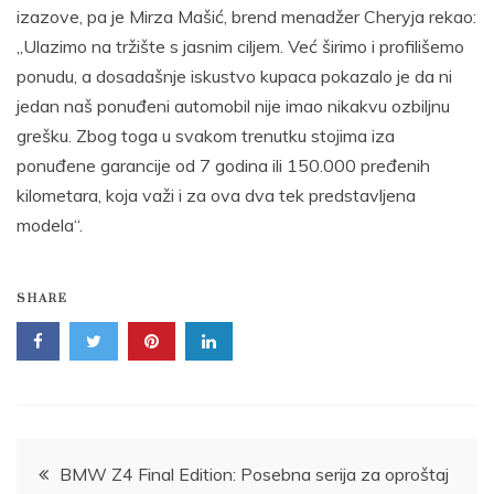
izazove, pa je Mirza Mašić, brend menadžer Cheryja rekao:
„Ulazimo na tržište s jasnim ciljem. Već širimo i profilišemo
ponudu, a dosadašnje iskustvo kupaca pokazalo je da ni
jedan naš ponuđeni automobil nije imao nikakvu ozbiljnu
grešku. Zbog toga u svakom trenutku stojima iza
ponuđene garancije od 7 godina ili 150.000 pređenih
kilometara, koja važi i za ova dva tek predstavljena
modela“.
SHARE
Post
BMW Z4 Final Edition: Posebna serija za oproštaj