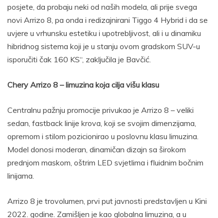
posjete, da probaju neki od naših modela, ali prije svega
novi Arrizo 8, pa onda i redizajnirani Tiggo 4 Hybrid i da se
uvjere u vrhunsku estetiku i upotrebljivost, ali i u dinamiku
hibridnog sistema koji je u stanju ovom gradskom SUV-u
isporučiti čak 160 KS“, zaključila je Bavčić.
Chery Arrizo 8 – limuzina koja cilja višu klasu
Centralnu pažnju promocije privukao je Arrizo 8 – veliki
sedan, fastback linije krova, koji se svojim dimenzijama,
opremom i stilom pozicionirao u poslovnu klasu limuzina.
Model donosi moderan, dinamičan dizajn sa širokom
prednjom maskom, oštrim LED svjetlima i fluidnim bočnim
linijama.
Arrizo 8 je trovolumen, prvi put javnosti predstavljen u Kini
2022. godine. Zamišljen je kao globalna limuzina, a u