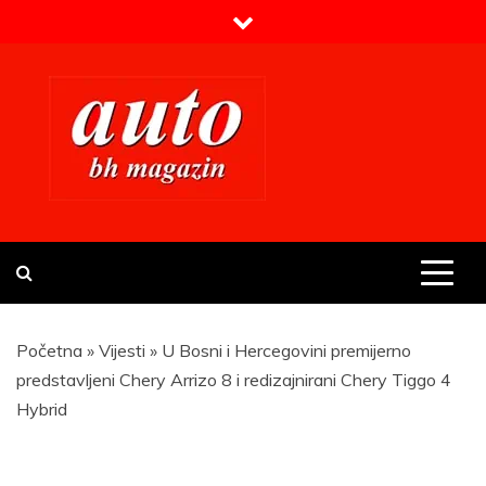
Skip
to
content
Prvi BH auto magazin
Sajt o automobilima
Početna
»
Vijesti
»
U Bosni i Hercegovini premijerno
predstavljeni Chery Arrizo 8 i redizajnirani Chery Tiggo 4
Hybrid