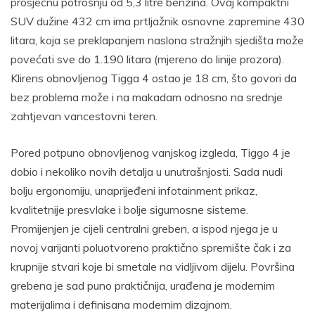
prosječnu potrošnju od 5,3 litre benzina. Ovaj kompaktni
SUV dužine 432 cm ima prtljažnik osnovne zapremine 430
litara, koja se preklapanjem naslona stražnjih sjedišta može
povećati sve do 1.190 litara (mjereno do linije prozora).
Klirens obnovljenog Tigga 4 ostao je 18 cm, što govori da
bez problema može i na makadam odnosno na srednje
zahtjevan vancestovni teren.
Pored potpuno obnovljenog vanjskog izgleda, Tiggo 4 je
dobio i nekoliko novih detalja u unutrašnjosti. Sada nudi
bolju ergonomiju, unaprijeđeni infotainment prikaz,
kvalitetnije presvlake i bolje sigurnosne sisteme.
Promijenjen je cijeli centralni greben, a ispod njega je u
novoj varijanti poluotvoreno praktično spremište čak i za
krupnije stvari koje bi smetale na vidljivom dijelu. Površina
grebena je sad puno praktičnija, urađena je modernim
materijalima i definisana modernim dizajnom.