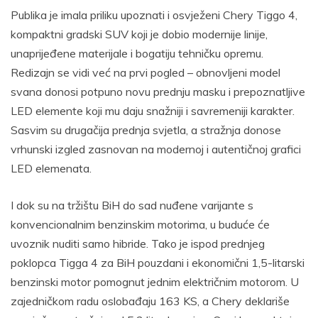
Publika je imala priliku upoznati i osvježeni Chery Tiggo 4,
kompaktni gradski SUV koji je dobio modernije linije,
unaprijeđene materijale i bogatiju tehničku opremu.
Redizajn se vidi već na prvi pogled – obnovljeni model
svana donosi potpuno novu prednju masku i prepoznatljive
LED elemente koji mu daju snažniji i savremeniji karakter.
Sasvim su drugačija prednja svjetla, a stražnja donose
vrhunski izgled zasnovan na modernoj i autentičnoj grafici
LED elemenata.
I dok su na tržištu BiH do sad nuđene varijante s
konvencionalnim benzinskim motorima, u buduće će
uvoznik nuditi samo hibride. Tako je ispod prednjeg
poklopca Tigga 4 za BiH pouzdani i ekonomični 1,5-litarski
benzinski motor pomognut jednim električnim motorom. U
zajedničkom radu oslobađaju 163 KS, a Chery deklariše