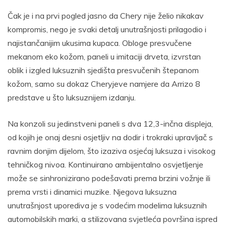
Čak je i na prvi pogled jasno da Chery nije želio nikakav
kompromis, nego je svaki detalj unutrašnjosti prilagodio i
najistančanijim ukusima kupaca. Obloge presvučene
mekanom eko kožom, paneli u imitaciji drveta, izvrstan
oblik i izgled luksuznih sjedišta presvučenih štepanom
kožom, samo su dokaz Cheryjeve namjere da Arrizo 8
predstave u što luksuznijem izdanju.
Na konzoli su jedinstveni paneli s dva 12,3-inčna displeja,
od kojih je onaj desni osjetljiv na dodir i trokraki upravljač s
ravnim donjim dijelom, što izaziva osjećaj luksuza i visokog
tehničkog nivoa. Kontinuirano ambijentalno osvjetljenje
može se sinhronizirano podešavati prema brzini vožnje ili
prema vrsti i dinamici muzike. Njegova luksuzna
unutrašnjost uporediva je s vodećim modelima luksuznih
automobilskih marki, a stilizovana svjetleća površina ispred