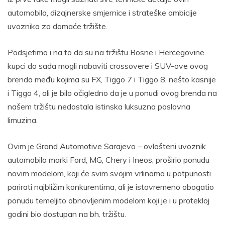
automobila, dizajnerske smjernice i strateške ambicije
uvoznika za domaće tržište.
Podsjetimo i na to da su na tržištu Bosne i Hercegovine
kupci do sada mogli nabaviti crossovere i SUV-ove ovog
brenda među kojima su FX, Tiggo 7 i Tiggo 8, nešto kasnije
i Tiggo 4, ali je bilo očigledno da je u ponudi ovog brenda na
našem tržištu nedostala istinska luksuzna poslovna
limuzina.
Ovim je Grand Automotive Sarajevo – ovlašteni uvoznik
automobila marki Ford, MG, Chery i Ineos, proširio ponudu
novim modelom, koji će svim svojim vrlinama u potpunosti
parirati najbližim konkurentima, ali je istovremeno obogatio
ponudu temeljito obnovljenim modelom koji je i u protekloj
godini bio dostupan na bh. tržištu.