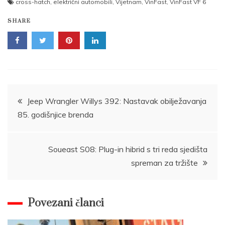
cross-hatch
,
električni automobili
,
Vijetnam
,
VinFast
,
VinFast VF 6
SHARE
Post
Jeep Wrangler Willys 392: Nastavak obilježavanja
85. godišnjice brenda
navigation
Soueast S08: Plug-in hibrid s tri reda sjedišta
spreman za tržište
Povezani članci