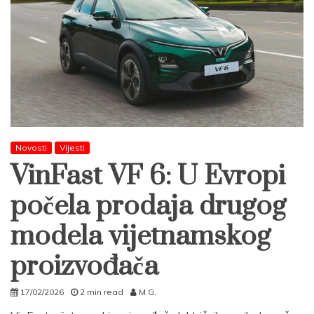
Novosti
Vijesti
VinFast VF 6: U Evropi
počela prodaja drugog
modela vijetnamskog
proizvođača
17/02/2026
2 min read
M.G.