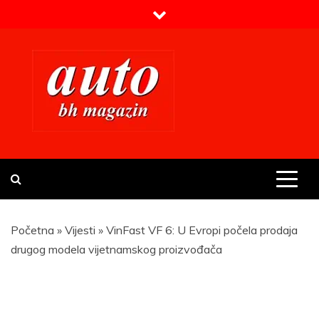
Skip
to
content
Prvi BH auto magazin
Sajt o automobilima
Početna
»
Vijesti
»
VinFast VF 6: U Evropi počela prodaja
drugog modela vijetnamskog proizvođača