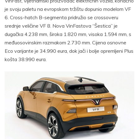
VinFast, vijetnamski proizvođač električnih vozila, konačno
je svoju paletu na evropskom tržištu dopunio modelom VF
6. Cross-hatch B-segmenta pridružio se crossoveru
srednje veličine VF 8. Nova VinFastova “Šestica” je
dugačka 4.238 mm, široka 1.820 mm, visoka 1.594 mm, s
međuosovinskim razmakom 2.730 mm. Cijena osnovne
Eco varijante je 34.990 eura, dok jači i bolje opremljeni Plus
košta 38.990 eura.