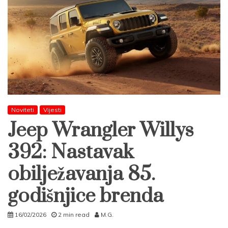
Noviteti
Vijesti
Jeep Wrangler Willys
392: Nastavak
obilježavanja 85.
godišnjice brenda
16/02/2026
2 min read
M.G.