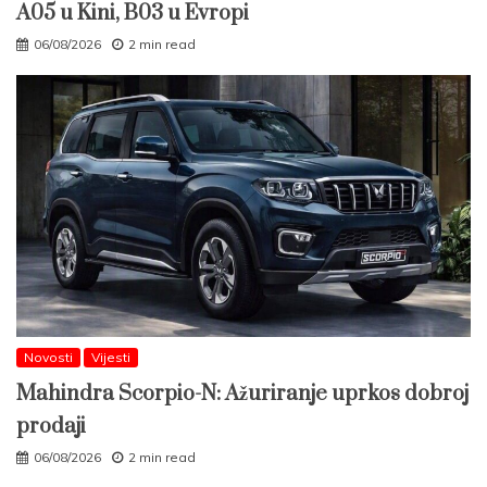
A05 u Kini, B03 u Evropi
06/08/2026
2 min read
Novosti
Vijesti
Mahindra Scorpio-N: Ažuriranje uprkos dobroj
prodaji
06/08/2026
2 min read