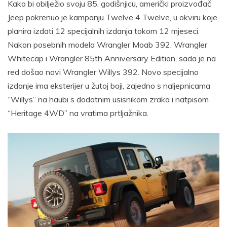
Kako bi obilježio svoju 85. godišnjicu, američki proizvođač
Jeep pokrenuo je kampanju Twelve 4 Twelve, u okviru koje
planira izdati 12 specijalnih izdanja tokom 12 mjeseci.
Nakon posebnih modela Wrangler Moab 392, Wrangler
Whitecap i Wrangler 85th Anniversary Edition, sada je na
red došao novi Wrangler Willys 392. Novo specijalno
izdanje ima eksterijer u žutoj boji, zajedno s naljepnicama
“Willys” na haubi s dodatnim usisnikom zraka i natpisom
“Heritage 4WD” na vratima prtljažnika.