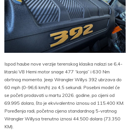
Ispod haube nove verzije terenskog klasika nalazi se 6,4-
litarski V8 Hemi motor snage 477 “konja” i 630 Nm
obrtnog momenta. Jeep Wrangler Willys 392 ubrzava do
60 mph (0-96,6 km/h) za 4,5 sekundi. Posebni model će
se početi prodavati u martu 2026. godine, po cijeni od
69.995 dolara, što je ekvivalentno iznosu od 115.400 KM.
Poređenja radi, početna cijena standardnog 5-vratnog
Wrangler Willysa trenutno iznosi 44.500 dolara (73.350
KM).