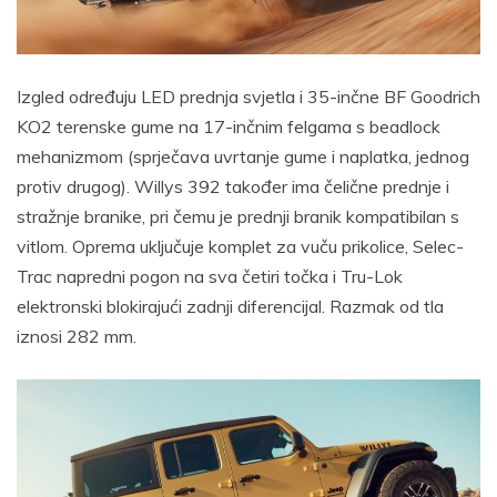
Izgled određuju LED prednja svjetla i 35-inčne BF Goodrich
KO2 terenske gume na 17-inčnim felgama s beadlock
mehanizmom (sprječava uvrtanje gume i naplatka, jednog
protiv drugog). Willys 392 također ima čelične prednje i
stražnje branike, pri čemu je prednji branik kompatibilan s
vitlom. Oprema uključuje komplet za vuču prikolice, Selec-
Trac napredni pogon na sva četiri točka i Tru-Lok
elektronski blokirajući zadnji diferencijal. Razmak od tla
iznosi 282 mm.