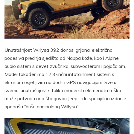
Unutrašnjost Willysa 392 donosi grijana, električno
podesiva prednja sjedišta od Nappa kože, kao i Alpine
audio sistem s devet zvučnika, subwooferom i pojačalom.
Model također ima 12,3-inčni infotainment sistem s
ekranom osjetljivim na dodir i GPS navigacijom. Sve u
svemu, unutrašnjost s toliko modernih elemenata teško
može potvrditi ono što govori Jeep – da specijalno izdanje
oponaša “dušu originalnog Willysa”.