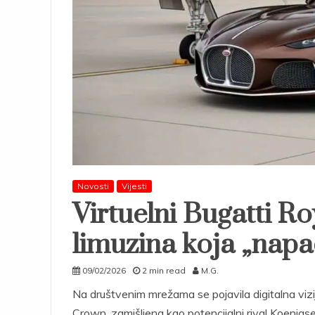
Novosti
Vijesti
Virtuelni Bugatti R
limuzina koja „nap
09/02/2026
2 min read
M.G.
Na društvenim mrežama se pojavila digitalna viz
Crown, zamišljena kao potencijalni rival Koenigse