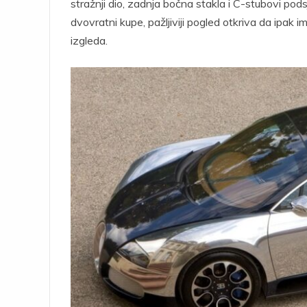
stražnji dio, zadnja bočna stakla i C-stubovi po
dvovratni kupe, pažljiviji pogled otkriva da ipak
izgleda.