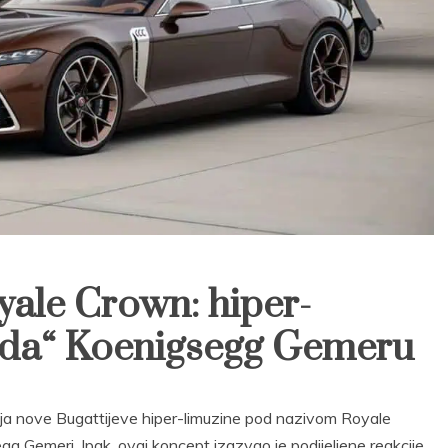
oyale Crown: hiper-
ada“ Koenigsegg Gemeru
ija nove Bugattijeve hiper-limuzine pod nazivom Royale
gg Gemeri. Ipak, ovaj koncept izazvao je podijeljene reakcije,