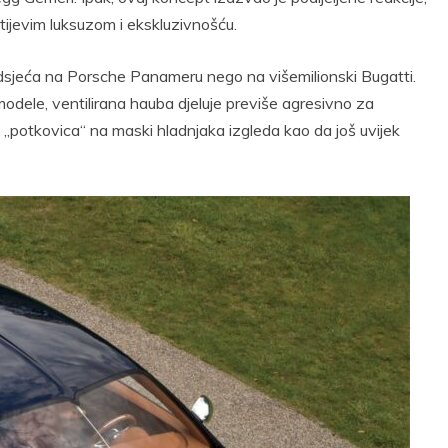
tijevim luksuzom i ekskluzivnošću.
dsjeća na Porsche Panameru nego na višemilionski Bugatti.
odele, ventilirana hauba djeluje previše agresivno za
 „potkovica“ na maski hladnjaka izgleda kao da još uvijek