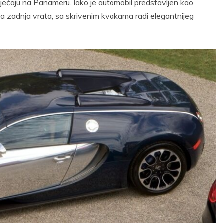
dsjećaju na Panameru. Iako je automobil predstavljen kao
 ima zadnja vrata, sa skrivenim kvakama radi elegantnijeg