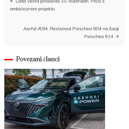
Lada Vesta proslavila 10. rođendan: Priča o
ambicioznom projektu
navigation
Aerfal Æ94: Restomod Porschea 904 na šasiji
Porschea 914
Povezani članci