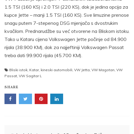
1.5 TSI (160 KS) i 2.0 TSI (220 KS), dok je jedina opcija za
kupce Jette – manji 1.5 TSI (160 KS). Sve limuzine prenose
snagu putem 7-stepenog DSG mjenjača s dvostrukim
kvačilom. Prednarudžbe su već otvorene na Bliskom istoku.
Tako u Kataru cijena Volkswagen Jette počinje od 84.900
rijala (38.900 KM), dok za najjeftiniji Volkswagen Passat
treba dati 99.900 rijala (45.700 KM).
Bliski istok
,
Katar
,
kineski automobili
,
VW Jetta
,
VW Magotan
,
VW
Passat
,
VW Sagitar L
SHARE
Post