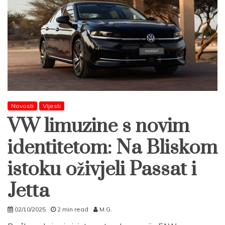
Novosti
Vijesti
VW limuzine s novim
identitetom: Na Bliskom
istoku oživjeli Passat i
Jetta
02/10/2025
2 min read
M.G.