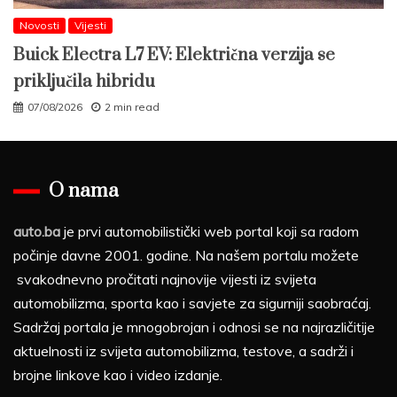
Novosti
Vijesti
Buick Electra L7 EV: Električna verzija se
priključila hibridu
07/08/2026
2 min read
O nama
auto.ba
je prvi automobilistički web portal koji sa radom
počinje davne 2001. godine. Na našem portalu možete
svakodnevno pročitati najnovije vijesti iz svijeta
automobilizma, sporta kao i savjete za sigurniji saobraćaj.
Sadržaj portala je mnogobrojan i odnosi se na najrazličitije
aktuelnosti iz svijeta automobilizma, testove, a sadrži i
brojne linkove kao i video izdanje.