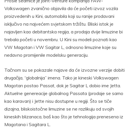
Prošle sedmice je joint-venture kompanija FAW-
Volkswagen zvanično objavila da će početi izvoz vozila
proizvedenih u Kini, automobila koji su ranije prodavani
isključivo na najvećem svjetskom tržištu. Bliski istok je
najavljen kao debitantska regija, a prodaja dvije limuzine bi
trebala početi u novembru. U Kini su modeli poznati kao
VW Magotan i VW Sagitar L, odnosno limuzine koje su
nedavno promijenile modelsku generaciju.
Tačnom su se pokazale najave da će izvozne verzije dobiti
drugačija, “globalnija” imena. Tako je kineski Volkswagen
Magotan postao Passat, dok je Sagitar L dobio ime Jetta.
Aktuelne genereacije globalnog Passata (prodaje se samo
kao karavan) i Jette nisu dostupne u regiji. Što se tiče
dizajna, bliskoistočne limuzine se ne razlikuju od svojih
kineskih blizanaca, baš kao što je tehnologija prenesena iz
Magotana i Sagitara L.