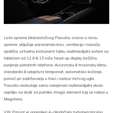
Lista opreme bliskoistočnog Passata, ovisno o nivou
opreme, uključuje panoramski krov, ventilaciju i masažu
sjedišta, virtuelnu instrument tablu, multimedijalni sistem sa
tabletom od 12,9 ili 15 inča, head-up displej, bežično
punjenje pametnih telefona, dvozonsku ili trozonsku klimu,
standardni ili adaptivni tempomat, automatsko kočenje,
pomoć pri zadržavanju u traci i nadzor mrtvog ugla.
Passatu nedostaje samo namjenski multimedijalni ekran
osjetljiv na dodir za putnike straga, element koji se nalazi u
Magotanu.
VW Passat je opremljen 4-cilindričnim turbobenzincima