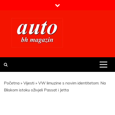
Skip
to
content
Prvi BH auto magazin
Sajt o automobilima
Početna
»
Vijesti
»
VW limuzine s novim identitetom: Na
Bliskom istoku oživjeli Passat i Jetta