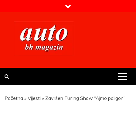
Skip
to
content
Prvi BH auto magazin
Sajt o automobilima
Početna
»
Vijesti
»
Završen Tuning Show “Ajmo poligon”