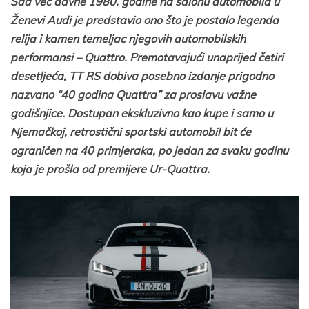
Sad već davne 1980. godine na salonu automobila u
Ženevi Audi je predstavio ono što je postalo legenda
relija i kamen temeljac njegovih automobilskih
performansi – Quattro. Premotavajući unaprijed četiri
desetljeća, TT RS dobiva posebno izdanje prigodno
nazvano “40 godina Quattra” za proslavu važne
godišnjice. Dostupan ekskluzivno kao kupe i samo u
Njemačkoj, retrostični sportski automobil bit će
ograničen na 40 primjeraka, po jedan za svaku godinu
koja je prošla od premijere Ur-Quattra.