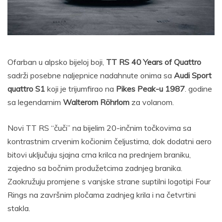
Ofarban u alpsko bijeloj boji,
TT RS 40 Years of Quattro
sadrži posebne naljepnice nadahnute onima sa
Audi Sport
quattro S1
koji je trijumfirao na
Pikes Peak-u 1987
. godine
sa legendarnim
Walterom Röhrlom
za volanom.
Novi TT RS “čuči” na bijelim 20-inčnim točkovima sa
kontrastnim crvenim kočionim čeljustima, dok dodatni aero
bitovi uključuju sjajna crna krilca na prednjem braniku,
zajedno sa bočnim produžetcima zadnjeg branika.
Zaokružuju promjene s vanjske strane suptilni logotipi Four
Rings na završnim pločama zadnjeg krila i na četvrtini
stakla.