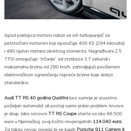
Ispod poklopca motora nalazi se isti turbopunjač sa
petotočnim motorom koji isporučuje 400 KS (294 kilovata)
i 480 njuton metara okretnog momenta. Nagrađivani 2.5
TFSI omogućuje “trčanje” od stotkeza 3,7 sekundi i
maksimalnu brzinu od 280 km/h, zahvaljujući povišenom
elektroničkom ograničenju najveće brzine koje dolazi
standardno.
Audi TT RS 40 godina Quattra
bez sumnje je izuzetno
poželjan automobil, ali postoji samo jedan problem, krvavo
je skup. Iako osnovni
TT RS Coupe
starta sa oko 66.500
eura u Njemačkoj, ovaj košta nevjerojatnih
114.040 eura
.
Za takav novac mogao bi se kupiti
Porsche 911 Carrera 4
,