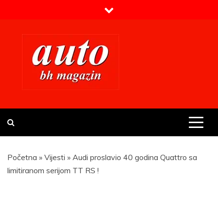
Skip
to
content
Prvi BH auto magazin
Sajt o automobilima
Početna
»
Vijesti
»
Audi proslavio 40 godina Quattro sa
limitiranom serijom TT RS !