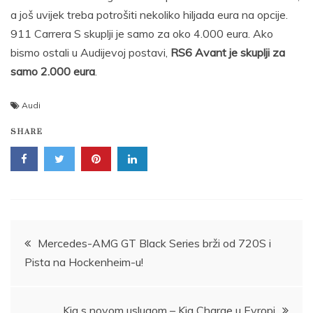
a još uvijek treba potrošiti nekoliko hiljada eura na opcije.
911 Carrera S skuplji je samo za oko 4.000 eura. Ako
bismo ostali u Audijevoj postavi,
RS6 Avant je skuplji za
samo 2.000 eura
.
Audi
SHARE
Post
Mercedes-AMG GT Black Series brži od 720S i
Pista na Hockenheim-u!
navigation
Kia s novom uslugom – Kia Charge u Evropi