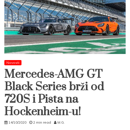
Novosti
Mercedes-AMG GT
Black Series brži od
720S i Pista na
Hockenheim-u!
14/10/2020
2 min read
M.G.