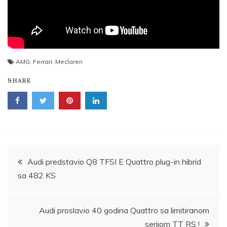
AMG
,
Ferrari
,
Meclaren
SHARE
Post
Audi predstavio Q8 TFSI E Quattro plug-in hibrid
sa 482 KS
navigation
Audi proslavio 40 godina Quattro sa limitiranom
serijom TT RS !