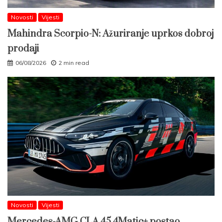
Novosti
Vijesti
Mahindra Scorpio-N: Ažuriranje uprkos dobroj
prodaji
06/08/2026
2 min read
Novosti
Vijesti
Mercedes-AMG CLA 45 4Matic+ postao