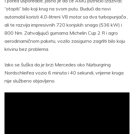
I pored usporedbe, jasno je da će AMG putnički izazivač
“otopiti” bilo koji krug na svom putu. Budući da novi
automobil koristi 4,0-litreni V8 motor sa dva turbopunjača ,
ali te razvija impresivnih 720 konjskih snaga (536 kW) i
800 Nm. Zahvaljujući gumama Michelin Cup 2 R i agro
aerodinamičnom paketu, vozilo zasigurno zagrliti bilo koju
krivinu bez problema.
Iako se šuška da je brzi Mercedes oko Nürburgring
Nordschleifea vozio 6 minuta i 40 sekundi, vrijeme kruga
nije službeno objavljeno.