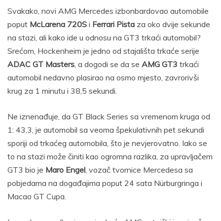
Svakako, novi AMG Mercedes izbonbardovao automobile
poput
McLarena 720S
i
Ferrari Pista
za oko dvije sekunde
na stazi, ali kako ide u odnosu na GT3 trkaći automobil?
Srećom, Hockenheim je jedno od stajališta trkaće serije
ADAC GT Masters
, a dogodi se da se
AMG GT3
trkaći
automobil nedavno plasirao na osmo mjesto, zavrorivši
krug za 1 minutu i 38,5 sekundi.
Ne iznenađuje, da GT Black Series sa vremenom kruga od
1: 43,3, je automobil sa veoma špekulativnih pet sekundi
sporiji od trkaćeg automobila, što je nevjerovatno. Iako se
to na stazi može činiti kao ogromna razlika, za upravljačem
GT3 bio je
Maro Engel
, vozač tvornice Mercedesa sa
pobjedama na događajima poput 24 sata Nürburgringa i
Macao GT Cupa.