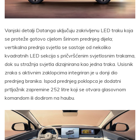
Vanjski detalji Datanga uključuju zakrivljenu LED traku koja
se proteže gotovo cijelom širinom prednjeg dijela;
vertikalna prednja svjetla se sastoje od nekoliko
kvadratnih LED sekcija s pričvršćenim svjetlosnim trakama,
dok su stražnja svjetla dizajnirana kao jedna traka. Usisnik
zraka s aktivnim zaklopcima integriran je u donji dio
prednjeg branika. Ispod prednjeg poklopca je dodatni
prtljažnik zapremine 252 litre koji se otvara glasovnom
komandom ili dodirom na haubu.