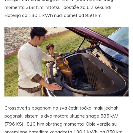
momenta 368 Nm, “stotku” dostiže za 6,2 sekundi.
Baterija od 130,1 kWh nudi domet od 950 km.
Crossoveri s pogonom na sva četiri točka imaju jednak
pogonski sistem, s dva motora ukupne snage 585 kW
(796 KS) i 810 Nm obrtnog momenta. Obje verzije su
opremljene baterijom kapaciteta 130,1 kWh, za 850 km