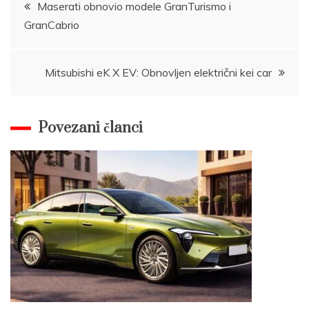
Post
Maserati obnovio modele GranTurismo i
GranCabrio
navigation
Mitsubishi eK X EV: Obnovljen električni kei car
Povezani članci