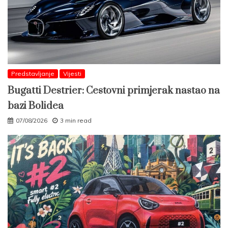
Predstavljanje
Vijesti
Bugatti Destrier: Cestovni primjerak nastao na
bazi Bolidea
07/08/2026
3 min read