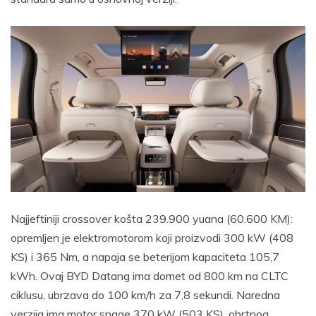
Najjeftiniji crossover košta 239.900 yuana (60.600 KM):
opremljen je elektromotorom koji proizvodi 300 kW (408
KS) i 365 Nm, a napaja se beterijom kapaciteta 105,7
kWh. Ovaj BYD Datang ima domet od 800 km na CLTC
ciklusu, ubrzava do 100 km/h za 7,8 sekundi. Naredna
verzija ima motor snage 370 kW (503 KS), obrtnog