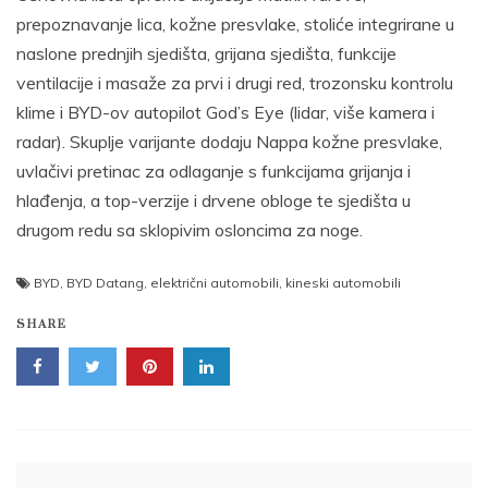
prepoznavanje lica, kožne presvlake, stoliće integrirane u
naslone prednjih sjedišta, grijana sjedišta, funkcije
ventilacije i masaže za prvi i drugi red, trozonsku kontrolu
klime i BYD-ov autopilot God’s Eye (lidar, više kamera i
radar). Skuplje varijante dodaju Nappa kožne presvlake,
uvlačivi pretinac za odlaganje s funkcijama grijanja i
hlađenja, a top-verzije i drvene obloge te sjedišta u
drugom redu sa sklopivim osloncima za noge.
BYD
,
BYD Datang
,
električni automobili
,
kineski automobili
SHARE