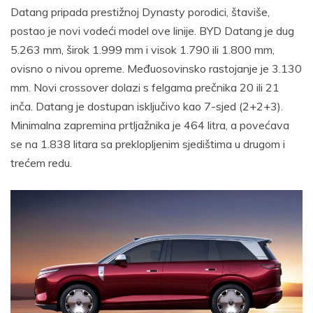
Datang pripada prestižnoj Dynasty porodici, štaviše,
postao je novi vodeći model ove linije. BYD Datang je dug
5.263 mm, širok 1.999 mm i visok 1.790 ili 1.800 mm,
ovisno o nivou opreme. Međuosovinsko rastojanje je 3.130
mm. Novi crossover dolazi s felgama prečnika 20 ili 21
inča. Datang je dostupan isključivo kao 7-sjed (2+2+3).
Minimalna zapremina prtljažnika je 464 litra, a povećava
se na 1.838 litara sa preklopljenim sjedištima u drugom i
trećem redu.