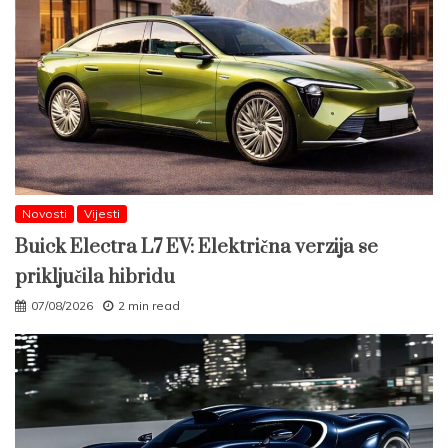
Novosti
Vijesti
Buick Electra L7 EV: Električna verzija se
priključila hibridu
07/08/2026
2 min read