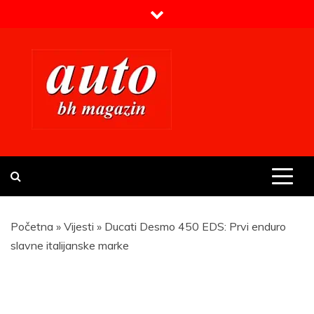
Skip
to
content
Prvi BH auto magazin
Sajt o automobilima
Početna
»
Vijesti
»
Ducati Desmo 450 EDS: Prvi enduro
slavne italijanske marke