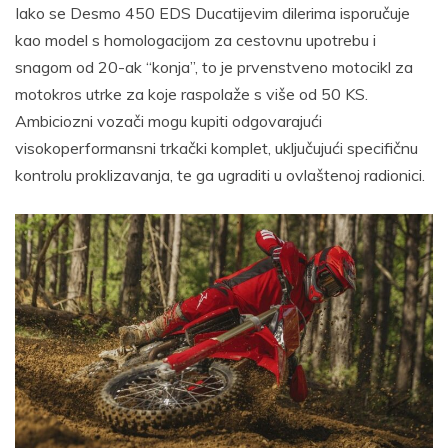
Iako se Desmo 450 EDS Ducatijevim dilerima isporučuje
kao model s homologacijom za cestovnu upotrebu i
snagom od 20-ak “konja”, to je prvenstveno motocikl za
motokros utrke za koje raspolaže s više od 50 KS.
Ambiciozni vozači mogu kupiti odgovarajući
visokoperformansni trkački komplet, uključujući specifičnu
kontrolu proklizavanja, te ga ugraditi u ovlaštenoj radionici.