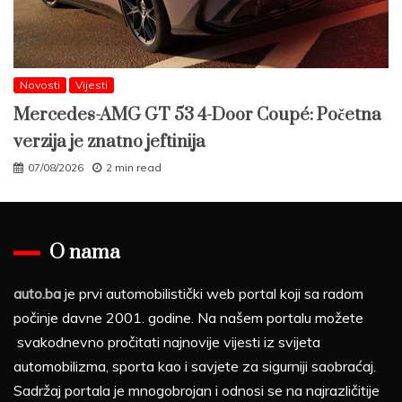
Novosti
Vijesti
Mercedes-AMG GT 53 4-Door Coupé: Početna
verzija je znatno jeftinija
07/08/2026
2 min read
O nama
auto.ba
je prvi automobilistički web portal koji sa radom
počinje davne 2001. godine. Na našem portalu možete
svakodnevno pročitati najnovije vijesti iz svijeta
automobilizma, sporta kao i savjete za sigurniji saobraćaj.
Sadržaj portala je mnogobrojan i odnosi se na najrazličitije