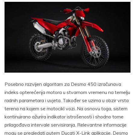
Posebno razvijen algoritam za Desmo 450 izračunava
indeks opterećenja motora u stvarnom vremenu na temelju
radnih parametara i uvjeta. Također se uzima u obzir vrsta
terena na kojem se motocikl vozi. Na osnovu toga, sistem
kontinuirano ažurira indikator istrošenosti i shodno tome
prilagođava intervale servisiranja. Relevantne informacije
mogu se pregledati putem Ducati X-Link aplikacije. Desmo