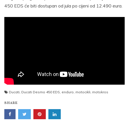
450 EDS će biti dostupan od jula po cijeni od 12.490 eura.
Ducati
,
Ducati Desmo 450 EDS
,
enduro
,
motocikli
,
motokros
SHARE