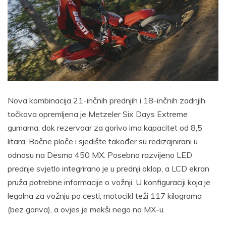
Nova kombinacija 21-inčnih prednjih i 18-inčnih zadnjih
točkova opremljena je Metzeler Six Days Extreme
gumama, dok rezervoar za gorivo ima kapacitet od 8,5
litara. Bočne ploče i sjedište također su redizajnirani u
odnosu na Desmo 450 MX. Posebno razvijeno LED
prednje svjetlo integrirano je u prednji oklop, a LCD ekran
pruža potrebne informacije o vožnji. U konfiguraciji koja je
legalna za vožnju po cesti, motocikl teži 117 kilograma
(bez goriva), a ovjes je mekši nego na MX-u.