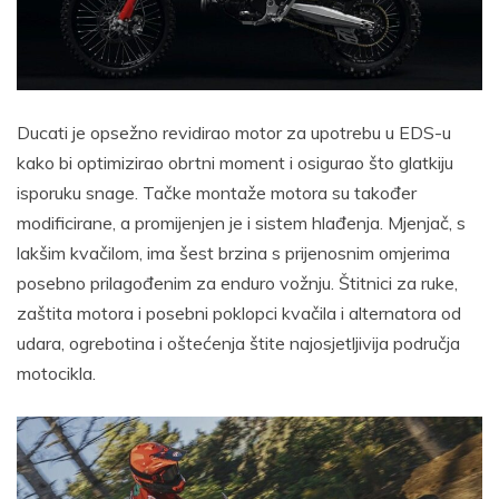
Ducati je opsežno revidirao motor za upotrebu u EDS-u
kako bi optimizirao obrtni moment i osigurao što glatkiju
isporuku snage. Tačke montaže motora su također
modificirane, a promijenjen je i sistem hlađenja. Mjenjač, ​​s
lakšim kvačilom, ima šest brzina s prijenosnim omjerima
posebno prilagođenim za enduro vožnju. Štitnici za ruke,
zaštita motora i posebni poklopci kvačila i alternatora od
udara, ogrebotina i oštećenja štite najosjetljivija područja
motocikla.