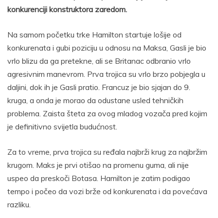
konkurenciji konstruktora zaredom.
Na samom početku trke Hamilton startuje lošije od
konkurenata i gubi poziciju u odnosu na Maksa, Gasli je bio
vrlo blizu da ga pretekne, ali se Britanac odbranio vrlo
agresivnim manevrom. Prva trojica su vrlo brzo pobjegla u
daljini, dok ih je Gasli pratio. Francuz je bio sjajan do 9.
kruga, a onda je morao da odustane usled tehničkih
problema. Zaista šteta za ovog mladog vozača pred kojim
je definitivno svijetla budućnost.
Za to vreme, prva trojica su ređala najbrži krug za najbržim
krugom. Maks je prvi otišao na promenu guma, ali nije
uspeo da preskoči Botasa. Hamilton je zatim podigao
tempo i počeo da vozi brže od konkurenata i da povećava
razliku.