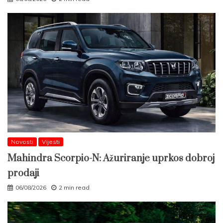
Novosti
Vijesti
Mahindra Scorpio-N: Ažuriranje uprkos dobroj
prodaji
06/08/2026
2 min read