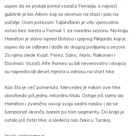
uspeo da se probije pored vozača Ferrarija, a najveći
gubitnik je bio Albon, koji se okrenuo na stazi i pao na
začelje. Ovim potezom Tajlanđanin je vrlo vjerovatno
ostao bez mesta u Formuli 1 za narednu sezonu. Na kraju,
Hamilton je slavio ispred Botasa i sjajnog Rikijarda, koji je
uspeo da se odbrani i dođe do drugog podijuma u sezoni.
Za njima slede Kvjat, Perez, Sainc, Noris, Raikonen i
Đovinaci. Vozači Alfe Romeo su bili neverovatni i obojica
su napredovali deset mjesta u odnosu na start trke.
Kao što je već pomenuto, Mercedes je nakon ove trke
obezbedio još jednu, rekordnu titulu. Ostaje još samo da
Hamilton i zvanično osvoji svoju sedmi naslov i da se
šampionat okonča, barem po tom segmentu. Do kraja je
ostalo još četiri trke, a sledeća nas čeka u Turskoj.
Izvor: vrelegume.rs