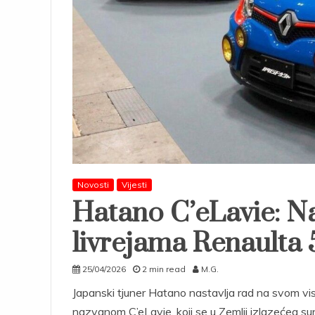
Novosti
Vijesti
Hatano C’eLavie: Na
livrejama Renaulta 
25/04/2026
2 min read
M.G.
Japanski tjuner Hatano nastavlja rad na svom vi
nazvanom C’eLavie, koji se u Zemlji izlazećeg sun