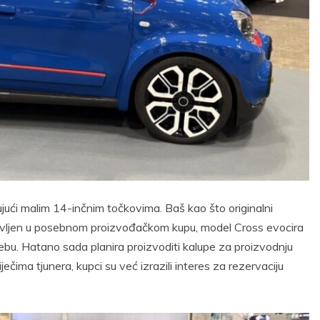
jući malim 14-inčnim točkovima. Baš kao što originalni
avljen u posebnom proizvođačkom kupu, model Cross evocira
rebu. Hatano sada planira proizvoditi kalupe za proizvodnju
ečima tjunera, kupci su već izrazili interes za rezervaciju