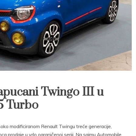
pucani Twingo III u
5 Turbo
soko modificiranom Renault Twingu treće generacije,
ca prodaje u vrlo ograničenoj seriji. Na sajmu Automobile