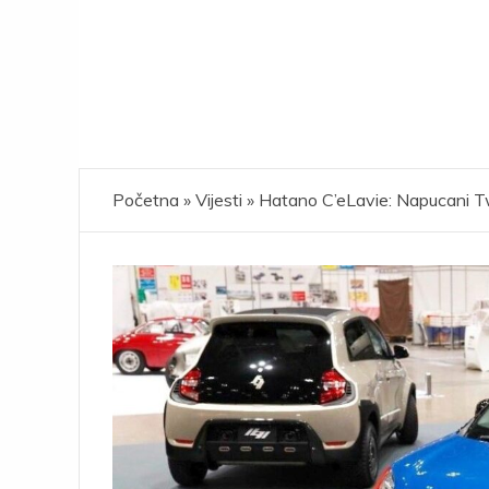
Početna
»
Vijesti
»
Hatano C’eLavie: Napucani Tw