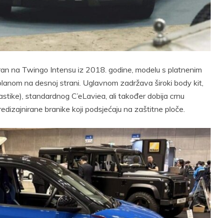
ziran na Twingo Intensu iz 2018. godine, modelu s platnenim
lanom na desnoj strani. Uglavnom zadržava široki body kit,
tike), standardnog C’eLaviea, ali također dobija crnu
redizajnirane branike koji podsjećaju na zaštitne ploče.