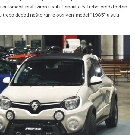
utomobil, restiliziran u stilu Renaulta 5 Turbo, predstavljen
u treba dodati nešto ranije otkriveni model “1985” u stilu