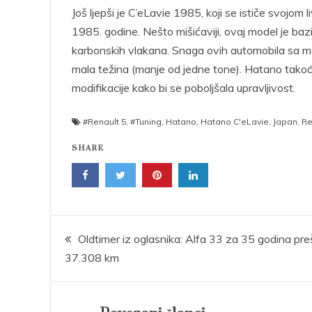
Još ljepši je C’eLavie 1985, koji se ističe svojo
1985. godine. Nešto mišićaviji, ovaj model je b
karbonskih vlakana. Snaga ovih automobila sa m
mala težina (manje od jedne tone). Hatano takođ
modifikacije kako bi se poboljšala upravljivost.
#Renault 5
,
#Tuning
,
Hatano
,
Hatano C'eLavie
,
Japan
,
Re
SHARE
Post
Oldtimer iz oglasnika: Alfa 33 za 35 godina pre
37.308 km
navigation