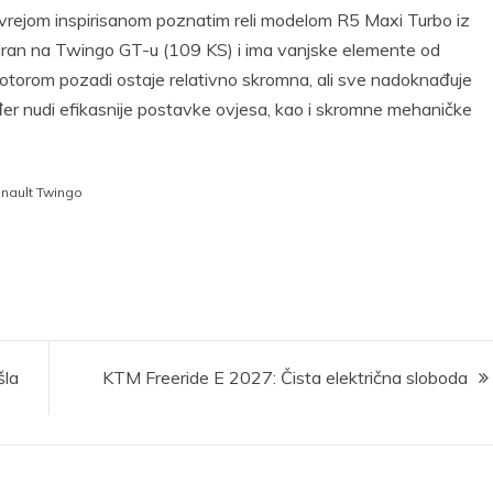
m livrejom inspirisanom poznatim reli modelom R5 Maxi Turbo iz
aziran na Twingo GT-u (109 KS) i ima vanjske elemente od
otorom pozadi ostaje relativno skromna, ali sve nadoknađuje
er nudi efikasnije postavke ovjesa, kao i skromne mehaničke
nault Twingo
šla
KTM Freeride E 2027: Čista električna sloboda