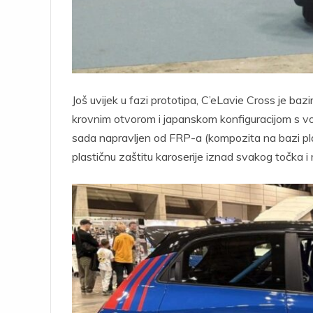
Još uvijek u fazi prototipa, C’eLavie Cross je ba
krovnim otvorom i japanskom konfiguracijom s vo
sada napravljen od FRP-a (kompozita na bazi plas
plastičnu zaštitu karoserije iznad svakog točka i 