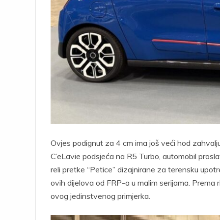
Ovjes podignut za 4 cm ima još veći hod zahvalju
C’eLavie podsjeća na R5 Turbo, automobil prosl
reli pretke “Petice” dizajnirane za terensku upot
ovih dijelova od FRP-a u malim serijama. Prema rij
ovog jedinstvenog primjerka.