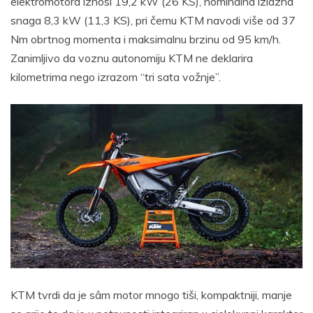
elektromotora iznosi 19,2 kW (26 KS), nominalna izlazna
snaga 8,3 kW (11,3 KS), pri čemu KTM navodi više od 37
Nm obrtnog momenta i maksimalnu brzinu od 95 km/h.
Zanimljivo da voznu autonomiju KTM ne deklarira
kilometrima nego izrazom “tri sata vožnje”.
KTM tvrdi da je sâm motor mnogo tiši, kompaktniji, manje