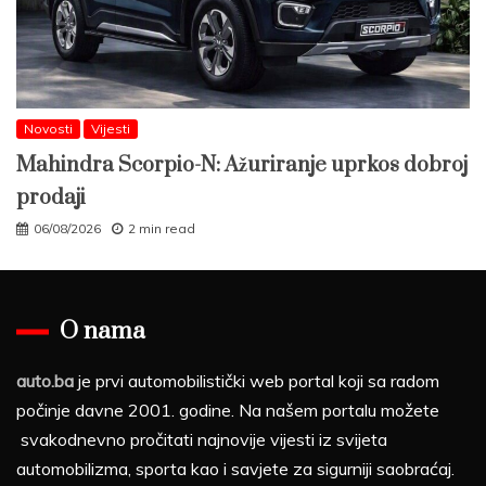
Novosti
Vijesti
Mahindra Scorpio-N: Ažuriranje uprkos dobroj
prodaji
06/08/2026
2 min read
O nama
auto.ba
je prvi automobilistički web portal koji sa radom
počinje davne 2001. godine. Na našem portalu možete
svakodnevno pročitati najnovije vijesti iz svijeta
automobilizma, sporta kao i savjete za sigurniji saobraćaj.