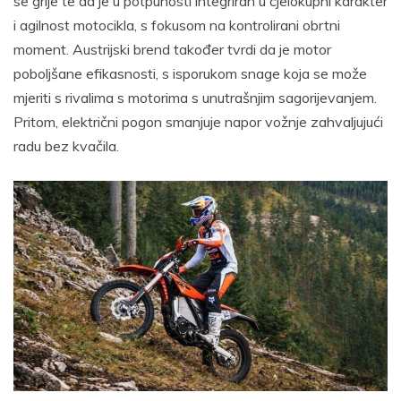
se grije te da je u potpunosti integriran u cjelokupni karakter
i agilnost motocikla, s fokusom na kontrolirani obrtni
moment. Austrijski brend također tvrdi da je motor
poboljšane efikasnosti, s isporukom snage koja se može
mjeriti s rivalima s motorima s unutrašnjim sagorijevanjem.
Pritom, električni pogon smanjuje napor vožnje zahvaljujući
radu bez kvačila.