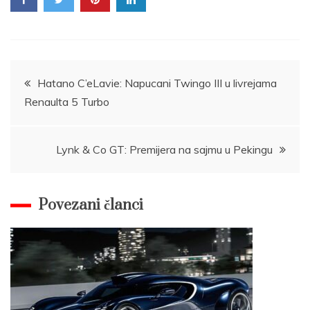
Post
Hatano C’eLavie: Napucani Twingo III u livrejama
Renaulta 5 Turbo
navigation
Lynk & Co GT: Premijera na sajmu u Pekingu
Povezani članci