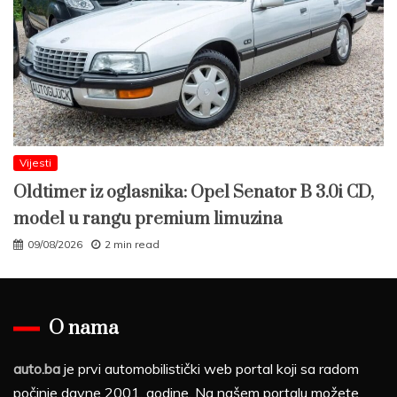
Vijesti
Oldtimer iz oglasnika: Opel Senator B 3.0i CD,
model u rangu premium limuzina
09/08/2026
2 min read
O nama
auto.ba
je prvi automobilistički web portal koji sa radom
počinje davne 2001. godine. Na našem portalu možete