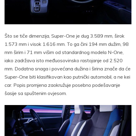
Što se tiče dimenzija, Super-One je dug 3.589 mm, širok
1.573 mm i visok 1.616 mm. To ga čini 194 mm dužim, 98
mm širim i 71 mm višim od standardnog modela N-One,
iako zadržava isto međuosovinsko rastojanje od 2.520
mm. Dodatna snaga i povećana dužina i širina znače da će
Super-One biti klasifikovan kao putnički automobil, a ne kei
car. Popis promjena zaokružuje posebno podešavanje
šasije sa spuštenim ovjesom.