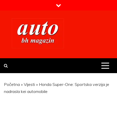
Skip
to
content
Prvi BH auto magazin
Sajt o automobilima
Početna
»
Vijesti
»
Honda Super-One: Sportska verzija je
nadrasla kei automobile