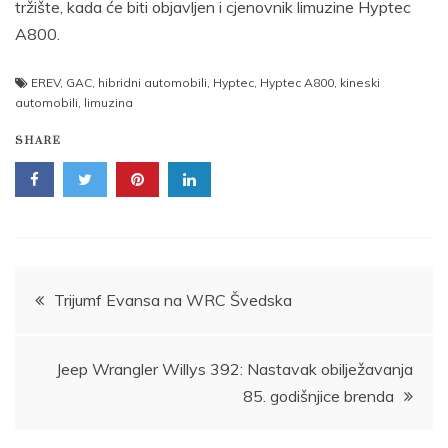
tržište, kada će biti objavljen i cjenovnik limuzine Hyptec
A800.
EREV
,
GAC
,
hibridni automobili
,
Hyptec
,
Hyptec A800
,
kineski
automobili
,
limuzina
SHARE
Post
Trijumf Evansa na WRC Švedska
navigation
Jeep Wrangler Willys 392: Nastavak obilježavanja
85. godišnjice brenda