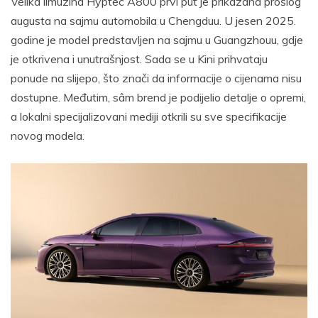
Velika limuzina Hyptec A800 prvi put je prikazana prošlog
augusta na sajmu automobila u Chengduu. U jesen 2025.
godine je model predstavljen na sajmu u Guangzhouu, gdje
je otkrivena i unutrašnjost. Sada se u Kini prihvataju
ponude na slijepo, što znači da informacije o cijenama nisu
dostupne. Međutim, sâm brend je podijelio detalje o opremi,
a lokalni specijalizovani mediji otkrili su sve specifikacije
novog modela.