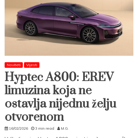
Noviteti
Vijesti
Hyptec A800: EREV
limuzina koja ne
ostavlja nijednu želju
otvorenom
16/02/2026
3 min read
M.G.