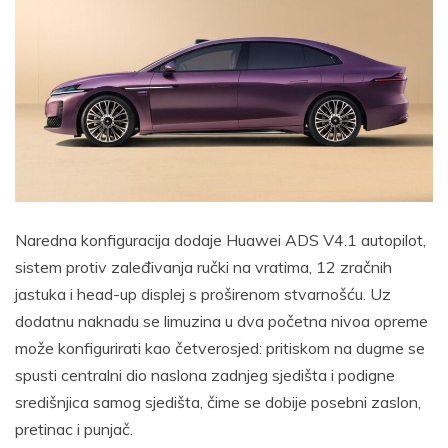
Naredna konfiguracija dodaje Huawei ADS V4.1 autopilot,
sistem protiv zaleđivanja ručki na vratima, 12 zračnih
jastuka i head-up displej s proširenom stvarnošću. Uz
dodatnu naknadu se limuzina u dva početna nivoa opreme
može konfigurirati kao četverosjed: pritiskom na dugme se
spusti centralni dio naslona zadnjeg sjedišta i podigne
središnjica samog sjedišta, čime se dobije posebni zaslon,
pretinac i punjač.