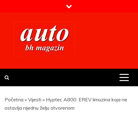
Skip
to
content
Prvi BH auto magazin
Sajt o automobilima
Početna
»
Vijesti
»
Hyptec A800: EREV limuzina koja ne
ostavlja nijednu želju otvorenom