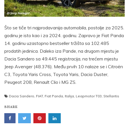
Što se tiče tri najprodavanija automobila, postolje za 2025.
godinu je isto kao i za 2024. godinu. Zapravo je Fiat Panda
14. godinu uzastopno bestseller tržišta sa 102.485
prodatih jedinica. Daleko iza Pande, na drugom mjestu je
Dacia Sandero sa 49.445 registracija, na trećem mjestu
Jeep Avenger (48.376). Među prvih 10 nalaze se i Citroën
C3, Toyota Yaris Cross, Toyota Yaris, Dacia Duster,
Peugeot 208, Renault Clio i MG ZS.
Dacia Sandero
,
FIAT
,
Fiat Panda
,
Italija
,
Leapmotor T03
,
Stellantis
SHARE