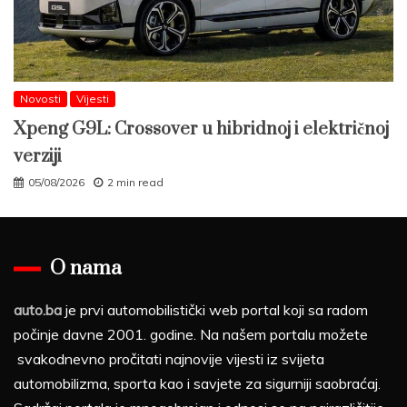
Novosti
Vijesti
Xpeng G9L: Crossover u hibridnoj i električnoj
verziji
05/08/2026
2 min read
O nama
auto.ba
je prvi automobilistički web portal koji sa radom
počinje davne 2001. godine. Na našem portalu možete
svakodnevno pročitati najnovije vijesti iz svijeta
automobilizma, sporta kao i savjete za sigurniji saobraćaj.