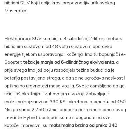
hibridni SUV koji i dalje krasi prepoznatljiv urlik svakog
Maseratija.
Elektrificirani SUV kombinira 4-cilindrični, 2-litreni motor s
hibridnim sustavom od 48 volti i sustavom oporavka
energije tijekom usporavanja i kočenja. Ima turbopunjač i e-
Booster;
težak je manje od 6-cilindričnog ekvivalenta
, a
prije svega ima još bolju raspodjelu težine budući da je
baterija postavljena straga, a da se ne ugrožava nosivost i
optimalno uravnoteži masa vozila. Sve je osmišljeno da ga
učini još okretnijim i zabavnijim u vožnji. Zahvaljujući
maksimalnoj snazi od 330 KS i okretnom momentu od 450
Nm pri samo 2.250 o /min, podaci o performansama novog
Levante Hybrid, dostupan samo s pogonom na sve
kotače, impresivni su:
maksimalna brzina od preko 240