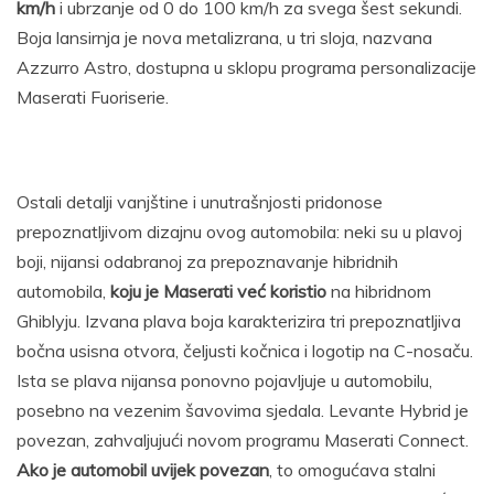
km/h
i ubrzanje od 0 do 100 km/h za svega šest sekundi.
Boja lansirnja je nova metalizrana, u tri sloja, nazvana
Azzurro Astro, dostupna u sklopu programa personalizacije
Maserati Fuoriserie.
Ostali detalji vanjštine i unutrašnjosti pridonose
prepoznatljivom dizajnu ovog automobila: neki su u plavoj
boji, nijansi odabranoj za prepoznavanje hibridnih
automobila,
koju je Maserati već koristio
na hibridnom
Ghiblyju. Izvana plava boja karakterizira tri prepoznatljiva
bočna usisna otvora, čeljusti kočnica i logotip na C-nosaču.
Ista se plava nijansa ponovno pojavljuje u automobilu,
posebno na vezenim šavovima sjedala. Levante Hybrid je
povezan, zahvaljujući novom programu Maserati Connect.
Ako je automobil uvijek povezan
, to omogućava stalni