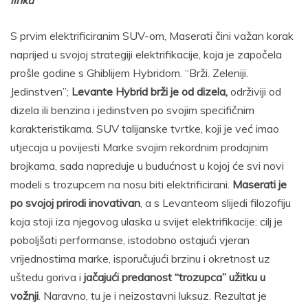
linku
S prvim elektrificiranim SUV-om, Maserati čini važan korak
naprijed u svojoj strategiji elektrifikacije, koja je započela
prošle godine s Ghiblijem Hybridom. “Brži. Zeleniji.
Jedinstven”;
Levante Hybrid brži je od dizela,
održiviji od
dizela ili benzina i jedinstven po svojim specifičnim
karakteristikama. SUV talijanske tvrtke, koji je već imao
utjecaja u povijesti Marke svojim rekordnim prodajnim
brojkama, sada napreduje u budućnost u kojoj će svi novi
modeli s trozupcem na nosu biti elektrificirani.
Maserati je
po svojoj prirodi inovativan
, a s Levanteom slijedi filozofiju
koja stoji iza njegovog ulaska u svijet elektrifikacije: cilj je
poboljšati performanse, istodobno ostajući vjeran
vrijednostima marke, isporučujući brzinu i okretnost uz
uštedu goriva i
jačajući predanost “trozupca” užitku u
vožnji
. Naravno, tu je i neizostavni luksuz. Rezultat je