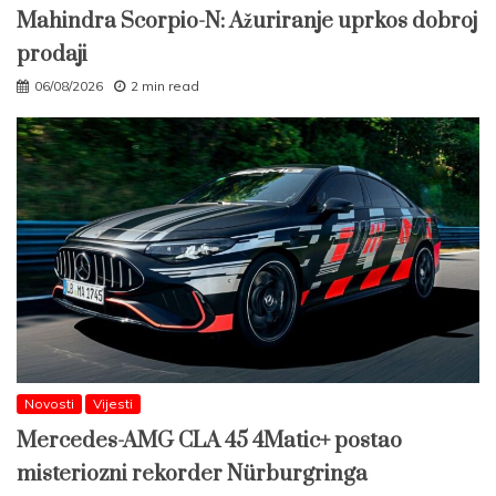
Mahindra Scorpio-N: Ažuriranje uprkos dobroj
prodaji
06/08/2026
2 min read
Novosti
Vijesti
Mercedes-AMG CLA 45 4Matic+ postao
misteriozni rekorder Nürburgringa