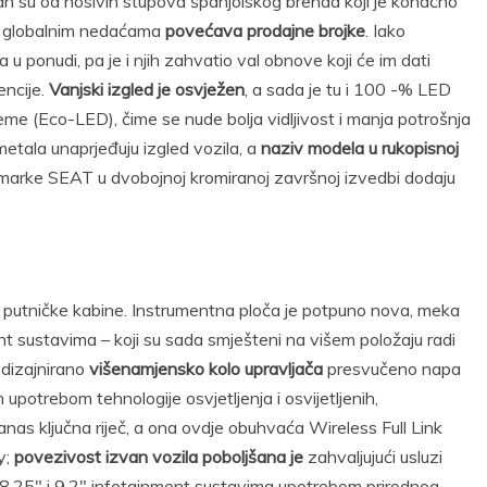
dan su od nosivih stupova španjolskog brenda koji je konačno
m globalnim nedaćama
povećava prodajne brojke
. Iako
 u ponudi, pa je i njih zahvatio val obnove koji će im dati
ncije.
Vanjski izgled je osvježen
, a sada je tu i 100 -% LED
reme (Eco-LED), čime se nude bolja vidljivost i manja potrošnja
etala unaprjeđuju izgled vozila, a
naziv modela u rukopisnoj
p marke SEAT u dvobojnoj kromiranoj završnoj izvedbi dodaju
tar putničke kabine. Instrumentna ploča je potpuno nova, meka
nt sustavima – koji su sada smješteni na višem položaju radi
 dizajnirano
višenamjensko kolo upravljača
presvučeno napa
upotrebom tehnologije osvjetljenja i osvijetljenih,
nas ključna riječ, a ona ovdje obuhvaća Wireless Full Link
y;
povezivost izvan vozila poboljšana je
zahvaljujući usluzi
,25″ i 9,2″ infotainment sustavima upotrebom prirodnog