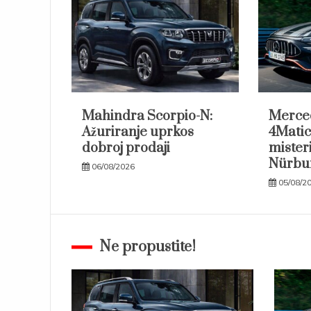
Mahindra Scorpio-N:
Merce
Ažuriranje uprkos
4Matic
dobroj prodaji
mister
Nürbu
06/08/2026
05/08/2
Ne propustite!