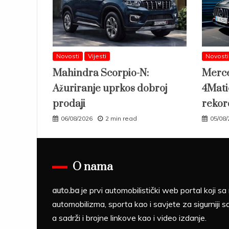
Novosti
Vijesti
Novosti
Mahindra Scorpio-N:
Merc
Ažuriranje uprkos dobroj
4Mati
prodaji
rekor
06/08/2026
2 min read
05/08
O nama
auto.ba
je prvi automobilistički web portal koji 
automobilizma, sporta kao i savjete za sigurniji s
a sadrži i brojne linkove kao i video izdanje.