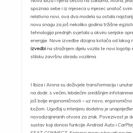
Nova Ibiza i njena sestra na štiklama, Arona, je
spoznao sebe i iz mjeseca u mjesec unatoč svi
relativno novi, ova dva modela su ostala najstarija
novu snagu za još nekoliko godina tržišne egziste
tehnologija prednjih svjetala u okviru serijske op
energije. Nove izvedbe dizajna kotača od lakog m
izvedbi
na stražnjem dijelu vozila te novi logoti
stilsku završnu obradu vozilima.
I Ibiza i Arona su doživjele transformaciju i unu
na dodir, s većim, lebdećim središnjim infotainme
još bolje ergonomičnosti – uz novo, ergonomično
kožom. Ugođaj u interijeru dodatno je unaprijeđen 
novodizajniranih otvora za zrak. Povezivost je da
sustav koji donosi funkcije Android Auto i CarPla
SEAT CONNECT. Korisnici mogu rukovati novim 8