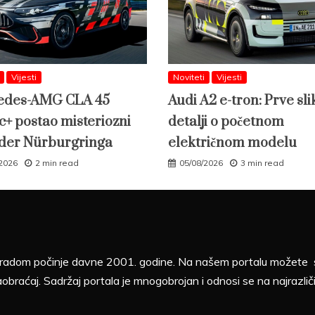
Vijesti
Noviteti
Vijesti
edes-AMG CLA 45
Audi A2 e-tron: Prve slik
c+ postao misteriozni
detalji o početnom
der Nürburgringa
električnom modelu
/2026
2 min read
05/08/2026
3 min read
sa radom počinje davne 2001. godine. Na našem portalu možete sv
aobraćaj. Sadržaj portala je mnogobrojan i odnosi se na najrazliči