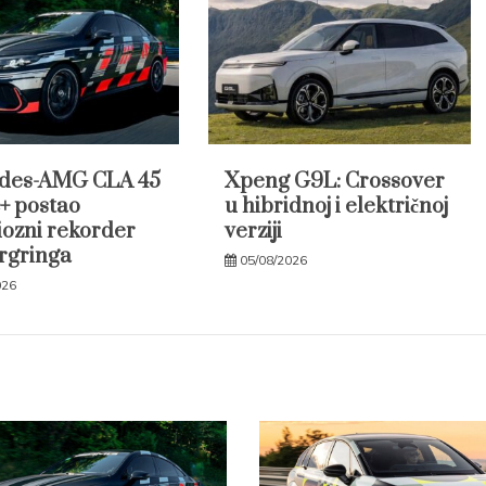
des-AMG CLA 45
Xpeng G9L: Crossover
+ postao
u hibridnoj i električnoj
iozni rekorder
verziji
rgringa
05/08/2026
026