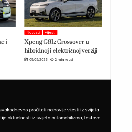
Novosti
Vijesti
e i
Xpeng G9L: Crossover u
hibridnoj i električnoj verziji
05/08/2026
2 min read
akodnevno pročitati najnovije vijesti iz svijeta
tije aktuelnosti iz svijeta automobilizma, testove,