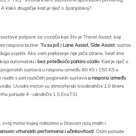
. A kako drugačije kad je riječ o španjolskoj?
 sustave potpore za vozača kao što je Travel Assist, koji
nom rasponu brzine.
Tu su još i Lane Assist, Side Assist
, sustav
ga svjetla. Ako vam parkiranje nije jača strana, Seat ima
 koja automatski i
bez poteškoća parkira vozilo
. Kad je riječ o
tih pogonskih sustava u rasponu između 80 KS i 150 KS u
 nuditi s pet različitih pogonskih sustava
u rasponu između
edbi. Uvodni motori su atmosferski trocilindrični 1.0 litreni,
rhu ponude 4 -cilindrični 1.5 EcoTSI.
ovaj motor kojeg nalazimo u čitavom nizu malih i
ansom vrhunskih performansi i učinkovitosti
. Osim ponude