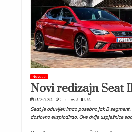
Novosti
Novi redizajn Seat I
21/04/2021
3 min read
L.M.
Seat je oduvijek imao posebno jak B segment, k
doslovno eksplodirao. Ove dvije uspješnice sad