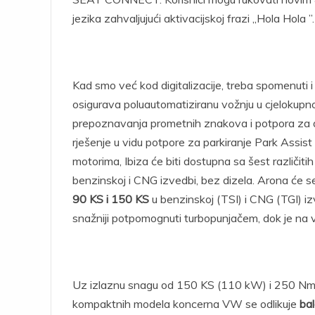
jezika zahvaljujući aktivacijskoj frazi „Hola Hola ”
Kad smo već kod digitalizacije, treba spomenuti i
osigurava poluautomatiziranu vožnju u cjelokup
prepoznavanja prometnih znakova i potpora za du
rješenje u vidu potpore za parkiranje Park Assist
motorima, Ibiza će biti dostupna sa šest različi
benzinskoj i CNG izvedbi, bez dizela. Arona će se
90 KS i 150 KS
u benzinskoj (TSI) i CNG (TGI) izv
snažniji potpomognuti turbopunjačem, dok je na v
Uz izlaznu snagu od 150 KS (110 kW) i 250 Nm, 
kompaktnih modela koncerna VW se odlikuje
bal