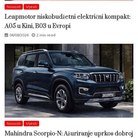
Novosti
Vijesti
Leapmotor niskobudžetni električni kompakt:
A05 u Kini, B03 u Evropi
06/08/2026
2 min read
Novosti
Vijesti
Mahindra Scorpio-N: Ažuriranje uprkos dobroj