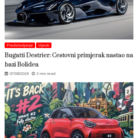
Predstavljanje
Vijesti
Bugatti Destrier: Cestovni primjerak nastao na
bazi Bolidea
07/08/2026
3 min read