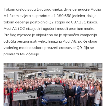
Tokom cijelog svog životnog vijeka, dvije generacije Audija
A1 širom svijeta su prodate u 1.389.658 jedinica, dok je
tokom decenije postojanja Q2 stigao do 887.231 kupca.
Audi A1 i Q2 nisu jedini ugašeni modeli premium marke.
Prošlog mjeseca je objavljeno da je njemačka kompanija
odlučila penzionisati veliku limuzinu Audi A8, pa će ulogu
vodećeg modela uskoro preuzeti crossover Q9, čija se
premijera tek očekuje.