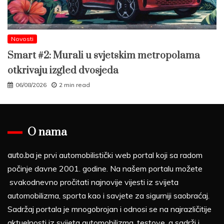
Novosti
Smart #2: Murali u svjetskim metropolama
otkrivaju izgled dvosjeda
06/08/2026
2 min read
O nama
auto.ba
je prvi automobilistički web portal koji sa radom
počinje davne 2001. godine. Na našem portalu možete
svakodnevno pročitati najnovije vijesti iz svijeta
automobilizma, sporta kao i savjete za sigurniji saobraćaj.
Sadržaj portala je mnogobrojan i odnosi se na najrazličitije
aktuelnosti iz svijeta automobilizma, testove, a sadrži i