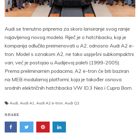
Audi se trenutno priprema za skoro lansiranje svog ranije
najavljenog novog modela. Riječ je o hatchbacku, koji je
kompanija odlučila preimenovati u A2, odnosno Audi A2 e-
tron. Model s oznakom A2, ne tako uspješni subkompaktni
van, već je postojao u Audijevoj paleti (1999-2005).
Prema preliminarnim podacima, A2 e-tron će biti baziran
na MEB modularnoj platformi, koja je također osnova
srodnih električnih hatchbacka VW ID.3 Neo i Cupra Born.
Audi
,
Audi A1
,
Audi A2 e-tron
,
Audi Q2
SHARE