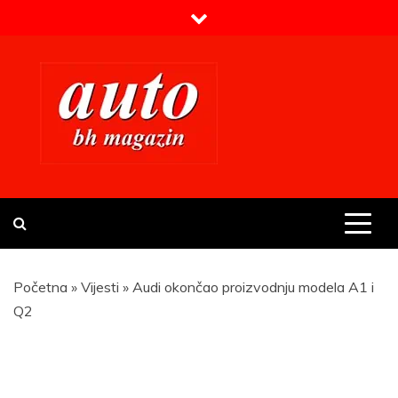
Skip
to
content
Prvi BH auto magazin
Sajt o automobilima
Početna
»
Vijesti
»
Audi okončao proizvodnju modela A1 i
Q2