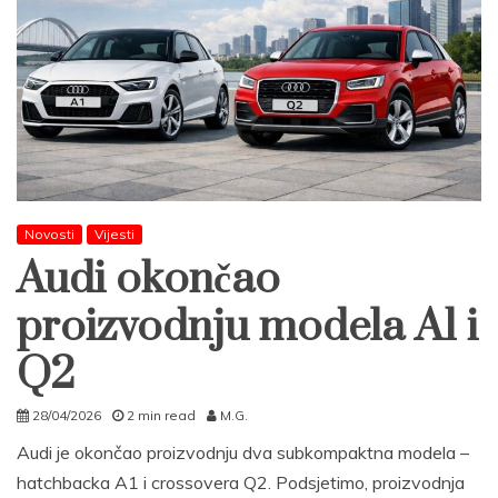
Novosti
Vijesti
Audi okončao
proizvodnju modela A1 i
Q2
28/04/2026
2 min read
M.G.
Audi je okončao proizvodnju dva subkompaktna modela –
hatchbacka A1 i crossovera Q2. Podsjetimo, proizvodnja