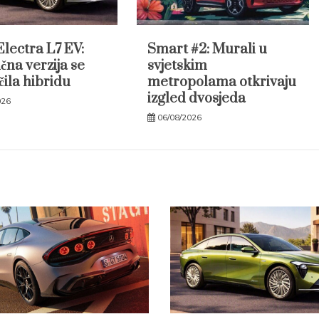
Electra L7 EV:
Smart #2: Murali u
čna verzija se
svjetskim
čila hibridu
metropolama otkrivaju
izgled dvosjeda
026
06/08/2026