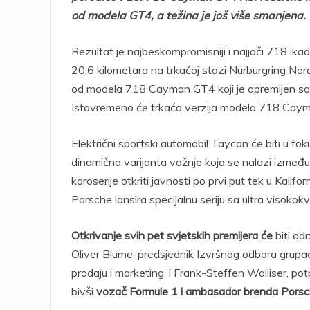
od modela GT4, a težina je još više smanjena.
Rezultat je najbeskompromisniji i najjači 718 ika
20,6 kilometara na trkačoj stazi Nürburgring No
od modela 718 Cayman GT4 koji je opremljen sa
Istovremeno će trkaća verzija modela 718 Cayma
Električni sportski automobil Taycan će biti u fo
dinamična varijanta vožnje koja se nalazi između
karoserije otkriti javnosti po prvi put tek u Kal
Porsche lansira specijalnu seriju sa ultra visoko
Otkrivanje svih pet svjetskih premijera će
biti od
Oliver Blume, predsjednik Izvršnog odbora grupa
prodaju i marketing, i Frank-Steffen Walliser, po
bivši
vozač Formule 1 i ambasador brenda Pors