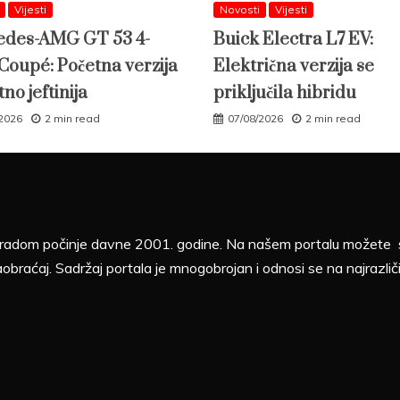
Vijesti
Novosti
Vijesti
des-AMG GT 53 4-
Buick Electra L7 EV:
Coupé: Početna verzija
Električna verzija se
tno jeftinija
priključila hibridu
/2026
2 min read
07/08/2026
2 min read
sa radom počinje davne 2001. godine. Na našem portalu možete sv
aobraćaj. Sadržaj portala je mnogobrojan i odnosi se na najrazliči