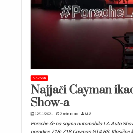
Novosti
Najjači Cayman ika
Show-a
12/11/2021
2 min read
M.G.
Porsche će na sajmu automobila LA Auto Show (
porodice 718: 718 Cayman GT4 RS. Klasične kar