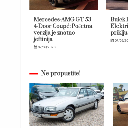
Mercedes-AMG GT 53
Buick 
4-Door Coupé: Početna
Elektri
verzija je znatno
priklju
jeftinija
07/08/2
07/08/2026
Ne propustite!