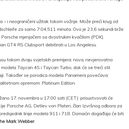
da – i neograničeni užitak tokom vožnje. Može preći krug od
rdschleife za samo 7:04,511 minuta. Ovo je 23,6 sekundi brže
 Porsche mjenjačem sa dvostrukim kvačilom (PDK).
n GT4 RS Clubsport debitirati u Los Angelesu.
kusu tokom dvaju svjetskih premijera: nova, nevjerovatno
 modela Taycan 4S i Taycan Turbo, dok će se treći stil
iforniji. Također se porodica modela Panamera povećava:
kvalitetnom opremom: Platinum Edition.
ržano 17. novembra u 17:00 sati (CET): prisustvovati će
cije Porsche AG, Detlev von Platen, član Izvršnog odbora za
tpredsjednik linije modela 911 i 718. Domaćin događaja će biti
che Mark Webber
.