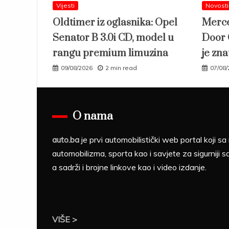
Vijesti
Novosti
Oldtimer iz oglasnika: Opel
Merce
Senator B 3.0i CD, model u
Door 
rangu premium limuzina
je zna
09/08/2026
2 min read
07/08
O nama
auto.ba
je prvi automobilistički web portal koji 
automobilizma, sporta kao i savjete za sigurniji s
a sadrži i brojne linkove kao i video izdanje.
VIŠE >