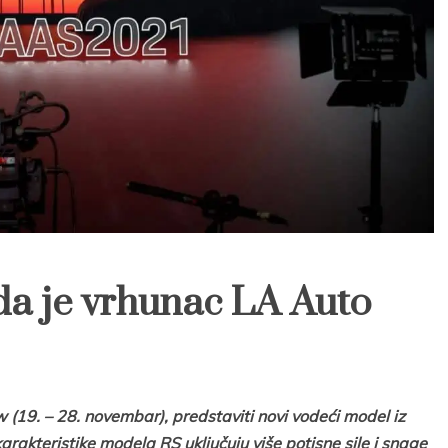
da je vrhunac LA Auto
19. – 28. novembar), predstaviti novi vodeći model iz
akteristike modela RS uključuju više potisne sile i snage