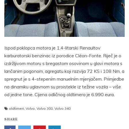
Ispod poklopca motora je 1,4-litarski Renaultov
karburatorski benzinac iz porodice Cléon-Fonte. Riječ je o
izdržljivom motoru s bregastom osovinom u glavi motora s
lančanim pogonom, agregatu koji razvija 72 KS i 108 Nm, a
spregnut je s 4-stepenim manuelnim mjenjačem. Primjedbe
na dinamiku uglavnom su proistekle iz težine vozila – više
od jedne tone. Cijena odličnog oldtimera je 6.990 eura.
oldtimeri
,
Volvo
,
Volvo 300
,
Volvo 340
SHARE