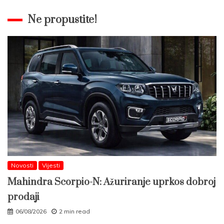
Ne propustite!
Novosti
Vijesti
Mahindra Scorpio-N: Ažuriranje uprkos dobroj
prodaji
06/08/2026
2 min read