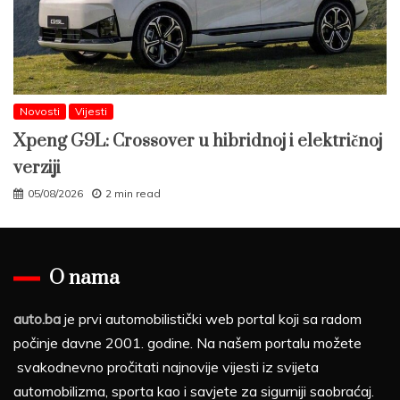
Novosti
Vijesti
Xpeng G9L: Crossover u hibridnoj i električnoj
verziji
05/08/2026
2 min read
O nama
auto.ba
je prvi automobilistički web portal koji sa radom
počinje davne 2001. godine. Na našem portalu možete
svakodnevno pročitati najnovije vijesti iz svijeta
automobilizma, sporta kao i savjete za sigurniji saobraćaj.