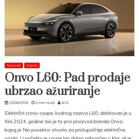
Novosti
Vijesti
Onvo L60: Pad prodaje
ubrzao ažuriranje
10/06/2026
2 min read
M.G.
Električni cross-coupe, kodnog naziva L60, debitovao je u
Kini 2024. godine: bio je to prvi proizvod brenda Onvo,
kojeg je Nio posebno stvorio za pristupačnija električna
vozila. U početku je coupe bio dobro prihvaćen u Kini, ali je