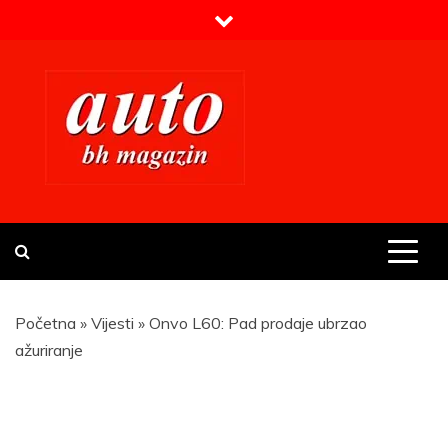
Skip
to
content
Prvi BH auto magazin
Sajt o automobilima
Početna
»
Vijesti
»
Onvo L60: Pad prodaje ubrzao
ažuriranje