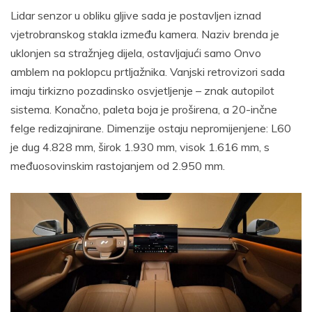
Lidar senzor u obliku gljive sada je postavljen iznad
vjetrobranskog stakla između kamera. Naziv brenda je
uklonjen sa stražnjeg dijela, ostavljajući samo Onvo
amblem na poklopcu prtljažnika. Vanjski retrovizori sada
imaju tirkizno pozadinsko osvjetljenje – znak autopilot
sistema. Konačno, paleta boja je proširena, a 20-inčne
felge redizajnirane. Dimenzije ostaju nepromijenjene: L60
je dug 4.828 mm, širok 1.930 mm, visok 1.616 mm, s
međuosovinskim rastojanjem od 2.950 mm.