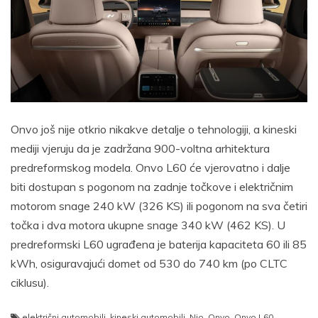
Onvo još nije otkrio nikakve detalje o tehnologiji, a kineski
mediji vjeruju da je zadržana 900-voltna arhitektura
predreformskog modela. Onvo L60 će vjerovatno i dalje
biti dostupan s pogonom na zadnje točkove i električnim
motorom snage 240 kW (326 KS) ili pogonom na sva četiri
točka i dva motora ukupne snage 340 kW (462 KS). U
predreformski L60 ugrađena je baterija kapaciteta 60 ili 85
kWh, osiguravajući domet od 530 do 740 km (po CLTC
ciklusu).
električni automobili
,
kineski automobili
,
Nio
,
Onvo
,
Onvo L60