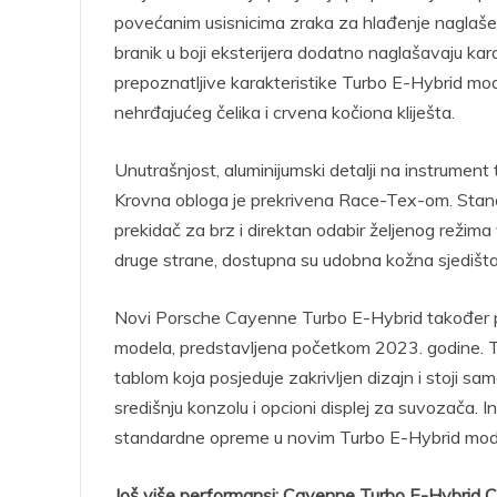
povećanim usisnicima zraka za hlađenje naglašen
branik u boji eksterijera dodatno naglašavaju kar
prepoznatljive karakteristike Turbo E-Hybrid mod
nehrđajućeg čelika i crvena kočiona kliješta.
Unutrašnjost, aluminijumski detalji na instrument 
Krovna obloga je prekrivena Race-Tex-om. Standa
prekidač za brz i direktan odabir željenog režim
druge strane, dostupna su udobna kožna sjedišt
Novi Porsche Cayenne Turbo E-Hybrid također po
modela, predstavljena početkom 2023. godine. To
tablom koja posjeduje zakrivljen dizajn i stoji sam
središnju konzolu i opcioni displej za suvozača. 
standardne opreme u novim Turbo E-Hybrid model
Još više performansi: Cayenne Turbo E-Hybrid