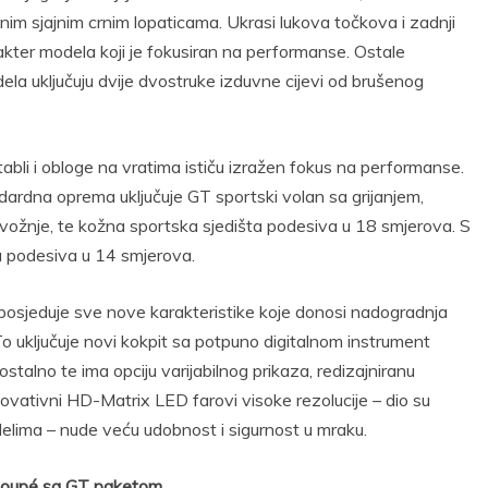
im sjajnim crnim lopaticama. Ukrasi lukova točkova i zadnji
akter modela koji je fokusiran na performanse. Ostale
ela uključuju dvije dvostruke izduvne cijevi od brušenog
tabli i obloge na vratima ističu izražen fokus na performanse.
rdna oprema uključuje GT sportski volan sa grijanjem,
a vožnje, te kožna sportska sjedišta podesiva u 18 smjerova. S
a podesiva u 14 smjerova.
sjeduje sve nove karakteristike koje donosi nadogradnja
 uključuje novi kokpit sa potpuno digitalnom instrument
ostalno te ima opciju varijabilnog prikaza, redizajniranu
Inovativni HD-Matrix LED farovi visoke rezolucije – dio su
ima – nude veću udobnost i sigurnost u mraku.
 Coupé sa GT paketom