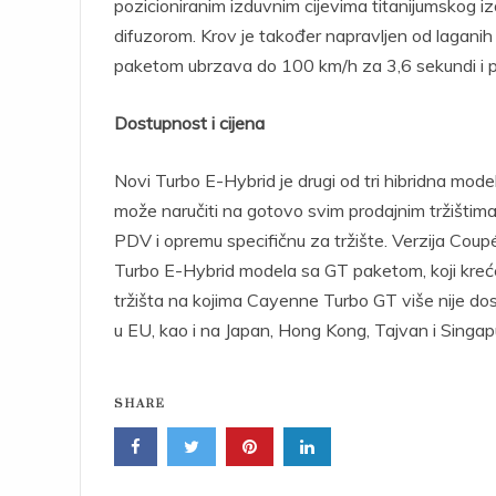
pozicioniranim izduvnim cijevima titanijumskog 
difuzorom. Krov je također napravljen od lagan
paketom ubrzava do 100 km/h za 3,6 sekundi i p
Dostupnost i cijena
Novi Turbo E-Hybrid je drugi od tri hibridna mod
može naručiti na gotovo svim prodajnim tržištima
PDV i opremu specifičnu za tržište. Verzija Co
Turbo E-Hybrid modela sa GT paketom, koji kreć
tržišta na kojima Cayenne Turbo GT više nije dos
u EU, kao i na Japan, Hong Kong, Tajvan i Singap
SHARE