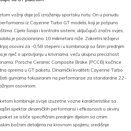
m vožnji daje još izraženiju sportsku notu. On u ponudu
 performansi iz Cayenne Turbo GT modela, koji je potpuno
ima. Cijela šasija i kontrolni sistemi, uključujući zračni ovjes,
ila je pozicionirano 10 milimetara niže. Zakretni ležajevi
oj osovini za -0,58 stepeni i u kombinaciji sa širim prednjim
je riječ o upravljanju u krivinama, veću ukupnu preciznost
krivinama. Porsche Ceramic Composite Brake (PCCB) kočnice
dna oprema u GT paketu. Dinamički kvaliteti Cayenne Turbo
šati gumama fokusiranim na performanse za standardne 22-
ražnjom osovinom.
tom kombinuje svoje izuzetne vozne karakteristike sa
širi spektar dinamičkih performansi i efikasnosti u okviru
ket se ističe specifičnim prednjim dijelom sa crnim
skim bočnim detaljima na krovnom spojleru, središnje