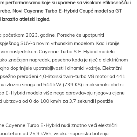
im performansama koje su uparene sa visokom efikasnošću i
ebe. Novi Cayenne Turbo E-Hybrid Coupé model sa GT
izrazito atletski izgled.
 početkom 2023. godine, Porsche će upotpuniti
uspješnog SUV-a novim vrhunskim modelom. Kao i ranije,
je ovim nasljednikom Cayenne Turbo S E-Hybrid modela
 tako značajan napredak, posebno kada je riječ o električnom
doprinijele upotrebljivosti i dinamici vožnje. Električni
sežno prerađeni 4,0-litarski twin-turbo V8 motor od 441
nu izlaznu snagu od 544 kW (739 KS) i maksimalni obrtni
E-Hybrid modela više nego opravdavaju njegovu cijenu
 ubrzava od 0 do 100 km/h za 3,7 sekundi i postiže
he Cayenne Turbo E-Hybrid nudi znatno veći električni
apacitetom od 25,9 kWh, visoko-naponska baterija