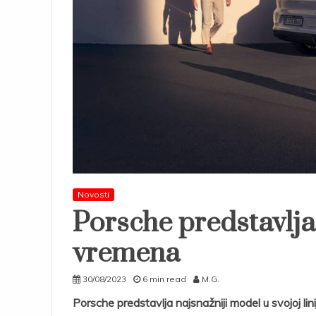
Novosti
Porsche predstavlja
vremena
30/08/2023
6 min read
M.G.
Porsche predstavlja najsnažniji model u svojoj 