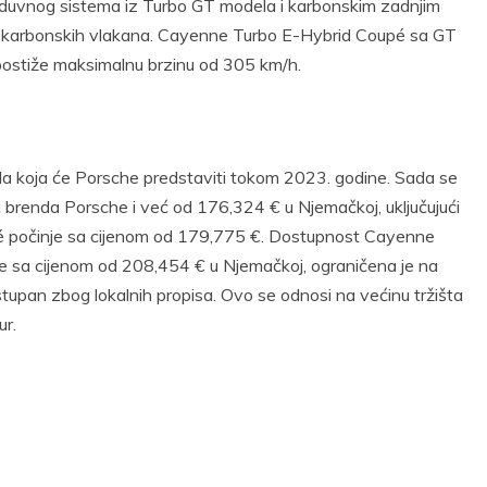
izduvnog sistema iz Turbo GT modela i karbonskim zadnjim
ih karbonskih vlakana. Cayenne Turbo E-Hybrid Coupé sa GT
ostiže maksimalnu brzinu od 305 km/h.
ela koja će Porsche predstaviti tokom 2023. godine. Sada se
 brenda Porsche i već od 176,324 € u Njemačkoj, uključujući
upé počinje sa cijenom od 179,775 €. Dostupnost Cayenne
e sa cijenom od 208,454 € u Njemačkoj, ograničena je na
tupan zbog lokalnih propisa. Ovo se odnosi na većinu tržišta
ur.