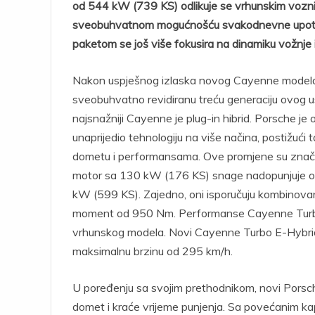
od 544 kW (739 KS) odlikuje se vrhunskim vozn
sveobuhvatnom mogućnošću svakodnevne upotr
paketom se još više fokusira na dinamiku vožnje i 
Nakon uspješnog izlaska novog Cayenne modela
sveobuhvatno revidiranu treću generaciju ovog 
najsnažniji Cayenne je plug-in hibrid. Porsche 
unaprijedio tehnologiju na više načina, postižući
dometu i performansama. Ove promjene su značajno 
motor sa 130 kW (176 KS) snage nadopunjuje op
kW (599 KS). Zajedno, oni isporučuju kombinova
moment od 950 Nm. Performanse Cayenne Turbo 
vrhunskog modela. Novi Cayenne Turbo E-Hybrid
maksimalnu brzinu od 295 km/h.
U poređenju sa svojim prethodnikom, novi Porsc
domet i kraće vrijeme punjenja. Sa povećanim k