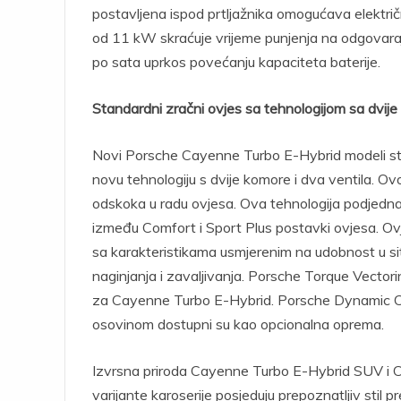
postavljena ispod prtljažnika omogućava elektri
od 11 kW skraćuje vrijeme punjenja na odgovaraj
po sata uprkos povećanju kapaciteta baterije.
Standardni zračni ovjes sa tehnologijom sa dvije
Novi Porsche Cayenne Turbo E-Hybrid modeli sta
novu tehnologiju s dvije komore i dva ventila. 
odskoka u radu ovjesa. Ova tehnologija podjednak
između Comfort i Sport Plus postavki ovjesa. Ov
sa karakteristikama usmjerenim na udobnost u si
naginjanja i zavaljivanja. Porsche Torque Vecto
za Cayenne Turbo E-Hybrid. Porsche Dynamic Ch
osovinom dostupni su kao opcionalna oprema.
Izvrsna priroda Cayenne Turbo E-Hybrid SUV i C
varijante karoserije posjeduju prepoznatljiv stil p