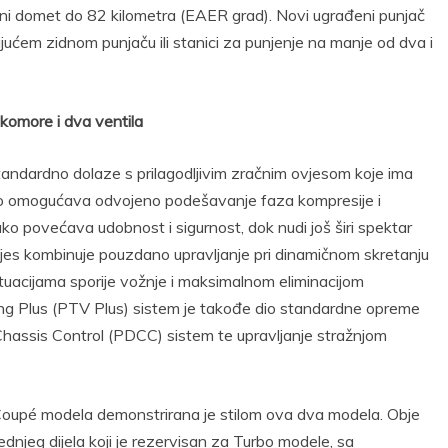
čni domet do 82 kilometra (EAER grad). Novi ugrađeni punjač
ućem zidnom punjaču ili stanici za punjenje na manje od dva i
 komore i dva ventila
ndardno dolaze s prilagodljivim zračnim ovjesom koje ima
Ovo omogućava odvojeno podešavanje faza kompresije i
o povećava udobnost i sigurnost, dok nudi još širi spektar
jes kombinuje pouzdano upravljanje pri dinamičnom skretanju
tuacijama sporije vožnje i maksimalnom eliminacijom
ring Plus (PTV Plus) sistem je takođe dio standardne opreme
assis Control (PDCC) sistem te upravljanje stražnjom
oupé modela demonstrirana je stilom ova dva modela. Obje
rednjeg dijela koji je rezervisan za Turbo modele, sa