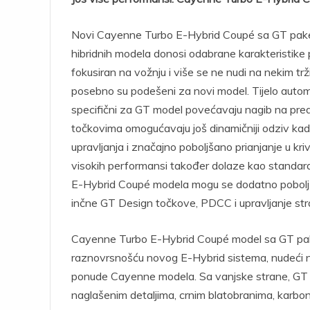
Novi Cayenne Turbo E-Hybrid Coupé sa GT paketo
hibridnih modela donosi odabrane karakteristike
fokusiran na vožnju i više se ne nudi na nekim tržišt
posebno su podešeni za novi model. Tijelo automob
specifični za GT model povećavaju nagib na prednj
točkovima omogućavaju još dinamičniji odziv kada 
upravljanja i značajno poboljšano prianjanje u 
visokih performansi također dolaze kao standar
E-Hybrid Coupé modela mogu se dodatno pobolj
inčne GT Design točkove, PDCC i upravljanje st
Cayenne Turbo E-Hybrid Coupé model sa GT pake
raznovrsnošću novog E-Hybrid sistema, nudeći naj
ponude Cayenne modela. Sa vanjske strane, GT pa
naglašenim detaljima, crnim blatobranima, karbon