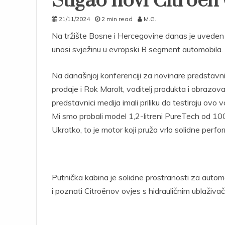
Stigao novi Citroen 
21/11/2024
2 min read
M.G.
Na tržište Bosne i Hercegovine danas je uveden 
unosi svježinu u evropski B segment automobila.
Na današnjoj konferenciji za novinare predstavni
prodaje i Rok Marolt, voditelj produkta i obrazova
predstavnici medija imali priliku da testiraju ovo v
Mi smo probali model 1,2-litreni PureTech od 1
Ukratko, to je motor koji pruža vrlo solidne perfo
Putnička kabina je solidne prostranosti za automob
i poznati Citroënov ovjes s hidrauličnim ublaživa