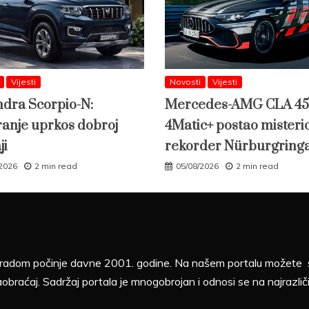
Vijesti
Novosti
Vijesti
dra Scorpio-N:
Mercedes-AMG CLA 45
ranje uprkos dobroj
4Matic+ postao misteri
ji
rekorder Nürburgring
/2026
2 min read
05/08/2026
2 min read
sa radom počinje davne 2001. godine. Na našem portalu možete sv
aobraćaj. Sadržaj portala je mnogobrojan i odnosi se na najrazliči