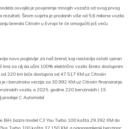
modela osvojila je povjerenje mnogih vozača od svog prvog
 rezultati. Širom svijeta je prodanih više od 5,6 miliona vozila.
anju brenda Citroën u Evropi te će omogućiti još veću
avlja novo poglavlje za naš brend, koji nastavlja ostati vjeran
3 ima za cilj da učini 100% električno vozilo široko dostupnim
om od 320 km biće dostupna od 47.517 KM uz Citroën
a je i benzinska verzija za 30.992 KM uz Citroën finansiranje.
enzinskih vozila, a 2025. godine 220 benzinskih i 15
elj prodaje C Automobil
šte BiH, bazni model C3 You Turbo 100 košta 29.392 KM do
 Plus Turbo 100 košta 32.150 KM, a najopremljeniji benzinac