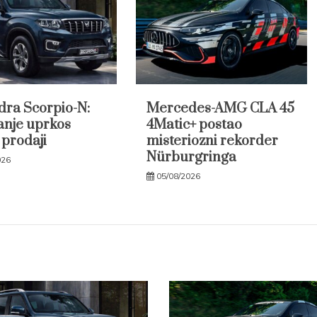
ra Scorpio-N:
Mercedes-AMG CLA 45
anje uprkos
4Matic+ postao
 prodaji
misteriozni rekorder
Nürburgringa
026
05/08/2026