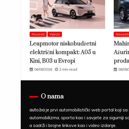
Novosti
Vijesti
Novosti
Leapmotor niskobudžetni
Mahin
električni kompakt: A05 u
Ažuri
Kini, B03 u Evropi
proda
06/08/2026
2 min read
06/08
O nama
auto.ba
je prvi automobilistički web portal koji 
automobilizma, sporta kao i savjete za sigurniji s
a sadrži i brojne linkove kao i video izdanje.