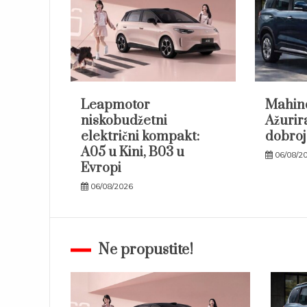
Leapmotor
Mahind
niskobudžetni
Ažurir
električni kompakt:
dobroj
A05 u Kini, B03 u
06/08/2
Evropi
06/08/2026
Ne propustite!