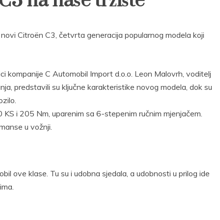
C3 na naše tržište
novi Citroën C3, četvrta generacija popularnog modela koji
ci kompanije C Automobil Import d.o.o. Leon Malovrh, voditelj
nja, predstavili su ključne karakteristike novog modela, dok su
ozilo.
00 KS i 205 Nm, uparenim sa 6-stepenim ručnim mjenjačem.
rmanse u vožnji.
il ove klase. Tu su i udobna sjedala, a udobnosti u prilog ide
čima.