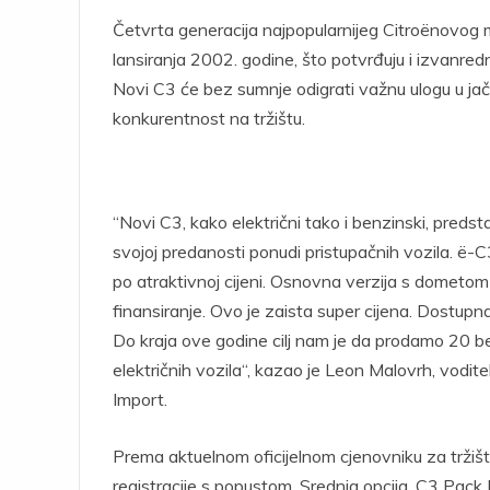
Četvrta generacija najpopularnijeg Citroënovog 
lansiranja 2002. godine, što potvrđuju i izvanredni
Novi C3 će bez sumnje odigrati važnu ulogu u jač
konkurentnost na tržištu.
“Novi C3, kako električni tako i benzinski, predst
svojoj predanosti ponudi pristupačnih vozila. ë-C
po atraktivnoj cijeni. Osnovna verzija s domet
finansiranje. Ovo je zaista super cijena. Dostupn
Do kraja ove godine cilj nam je da prodamo 20 b
električnih vozila“, kazao je Leon Malovrh, vodit
Import.
Prema aktuelnom oficijelnom cjenovniku za trži
registracije s popustom. Srednja opcija, C3 Pack