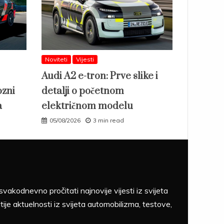
Noviteti
Vijesti
Audi A2 e-tron: Prve slike i
ozni
detalji o početnom
a
električnom modelu
05/08/2026
3 min read
akodnevno pročitati najnovije vijesti iz svijeta
tije aktuelnosti iz svijeta automobilizma, testove,