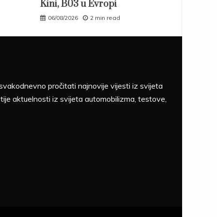
Kini, B03 u Evropi
06/08/2026
2 min read
akodnevno pročitati najnovije vijesti iz svijeta
tije aktuelnosti iz svijeta automobilizma, testove,