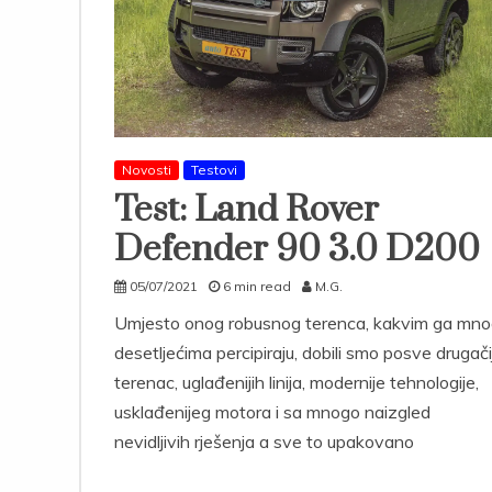
Novosti
Testovi
Test: Land Rover
Defender 90 3.0 D200
05/07/2021
6 min read
M.G.
Umjesto onog robusnog terenca, kakvim ga mno
desetljećima percipiraju, dobili smo posve drugačij
terenac, uglađenijih linija, modernije tehnologije,
usklađenijeg motora i sa mnogo naizgled
nevidljivih rješenja a sve to upakovano