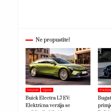
Ne propustite!
Novosti
Vijesti
Predsta
Buick Electra L7 EV:
Bugat
Električna verzija se
primj