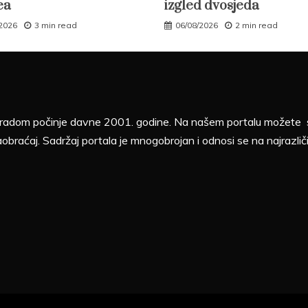
ea
izgled dvosjeda
/2026
3 min read
06/08/2026
2 min read
sa radom počinje davne 2001. godine. Na našem portalu možete sv
aobraćaj. Sadržaj portala je mnogobrojan i odnosi se na najrazliči