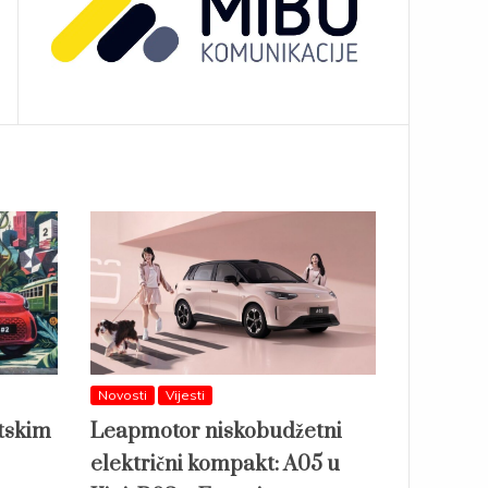
Novosti
Vijesti
etskim
Leapmotor niskobudžetni
električni kompakt: A05 u