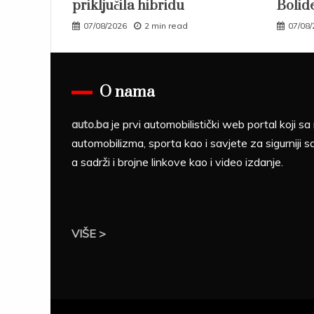
priključila hibridu
Bolid
07/08/2026
2 min read
07/08
O nama
auto.ba
je prvi automobilistički web portal koji 
automobilizma, sporta kao i savjete za sigurniji s
a sadrži i brojne linkove kao i video izdanje.
VIŠE >