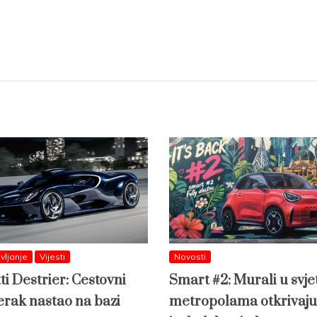
vljanje
Vijesti
Novosti
ti Destrier: Cestovni
Smart #2: Murali u svj
erak nastao na bazi
metropolama otkrivaju