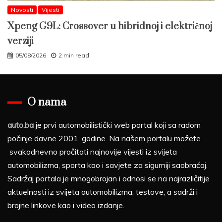
Novosti
Vijesti
Xpeng G9L: Crossover u hibridnoj i električnoj
verziji
05/08/2026
2 min read
O nama
auto.ba
je prvi automobilistički web portal koji sa radom
počinje davne 2001. godine. Na našem portalu možete
svakodnevno pročitati najnovije vijesti iz svijeta
automobilizma, sporta kao i savjete za sigurniji saobraćaj.
Sadržaj portala je mnogobrojan i odnosi se na najrazličitije
aktuelnosti iz svijeta automobilizma, testove, a sadrži i
brojne linkove kao i video izdanje.