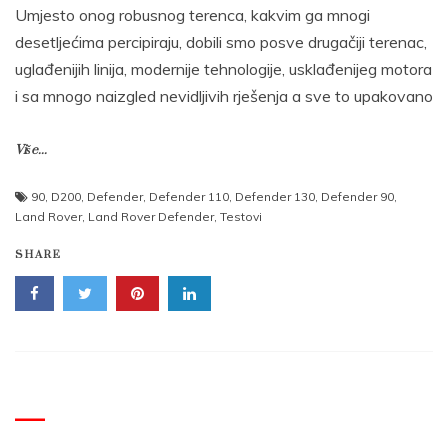
Umjesto onog robusnog terenca, kakvim ga mnogi
desetljećima percipiraju, dobili smo posve drugačiji terenac,
uglađenijih linija, modernije tehnologije, usklađenijeg motora
i sa mnogo naizgled nevidljivih rješenja a sve to upakovano
Više...
90
,
D200
,
Defender
,
Defender 110
,
Defender 130
,
Defender 90
,
Land Rover
,
Land Rover Defender
,
Testovi
SHARE