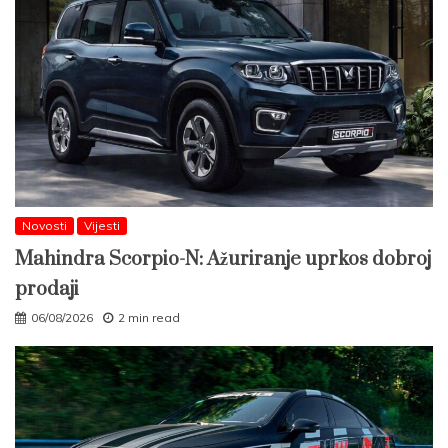
Novosti
Vijesti
Mahindra Scorpio-N: Ažuriranje uprkos dobroj
prodaji
06/08/2026
2 min read