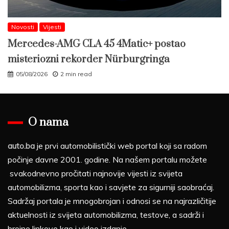
Novosti
Vijesti
Mercedes-AMG CLA 45 4Matic+ postao
misteriozni rekorder Nürburgringa
05/08/2026
2 min read
O nama
auto.ba
je prvi automobilistički web portal koji sa radom
počinje davne 2001. godine. Na našem portalu možete
svakodnevno pročitati najnovije vijesti iz svijeta
automobilizma, sporta kao i savjete za sigurniji saobraćaj.
Sadržaj portala je mnogobrojan i odnosi se na najrazličitije
aktuelnosti iz svijeta automobilizma, testove, a sadrži i
brojne linkove kao i video izdanje.