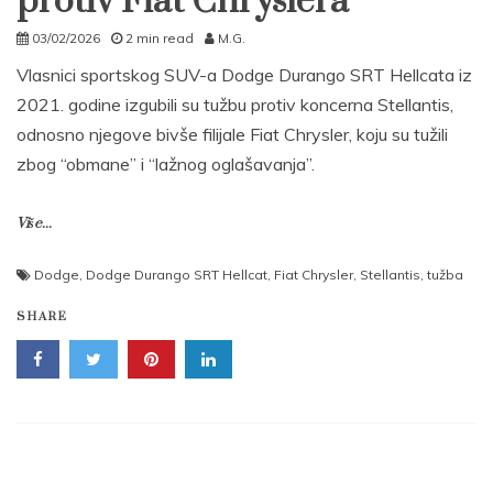
protiv Fiat Chryslera
03/02/2026
2 min read
M.G.
Vlasnici sportskog SUV-a Dodge Durango SRT Hellcata iz
2021. godine izgubili su tužbu protiv koncerna Stellantis,
odnosno njegove bivše filijale Fiat Chrysler, koju su tužili
zbog “obmane” i “lažnog oglašavanja”.
Više...
Dodge
,
Dodge Durango SRT Hellcat
,
Fiat Chrysler
,
Stellantis
,
tužba
SHARE