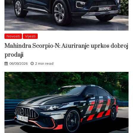
Novosti
Vijesti
Mahindra Scorpio-N: Ažuriranje uprkos dobroj
prodaji
06/08/2026
2 min read