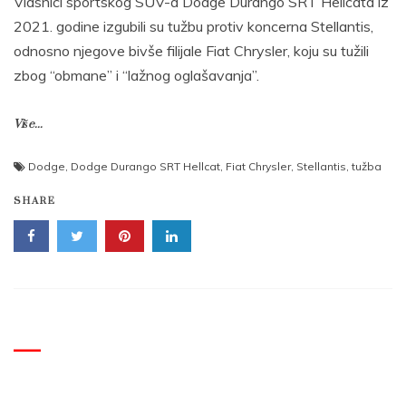
Vlasnici sportskog SUV-a Dodge Durango SRT Hellcata iz
2021. godine izgubili su tužbu protiv koncerna Stellantis,
odnosno njegove bivše filijale Fiat Chrysler, koju su tužili
zbog “obmane” i “lažnog oglašavanja”.
Više...
Dodge
,
Dodge Durango SRT Hellcat
,
Fiat Chrysler
,
Stellantis
,
tužba
SHARE