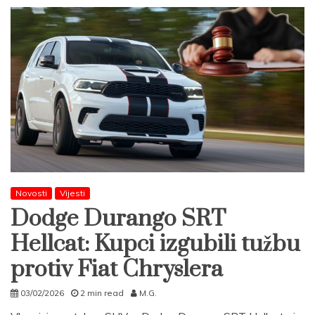
Novosti
Vijesti
Dodge Durango SRT
Hellcat: Kupci izgubili tužbu
protiv Fiat Chryslera
03/02/2026
2 min read
M.G.