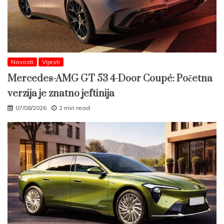
Novosti
Vijesti
Mercedes-AMG GT 53 4-Door Coupé: Početna
verzija je znatno jeftinija
07/08/2026
2 min read