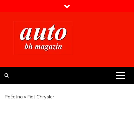
Skip
to
content
Prvi BH auto magazin
Sajt o automobilima
Početna
»
Fiat Chrysler