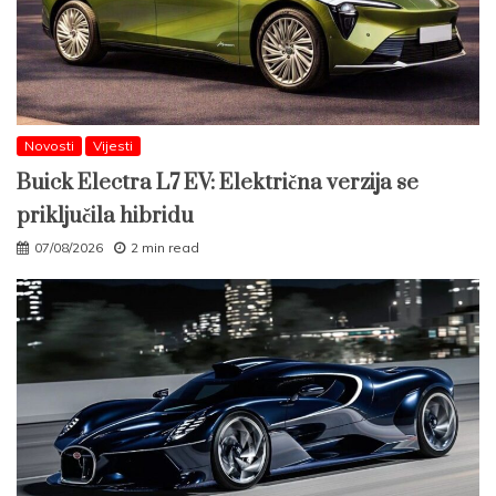
Novosti
Vijesti
Buick Electra L7 EV: Električna verzija se
priključila hibridu
07/08/2026
2 min read