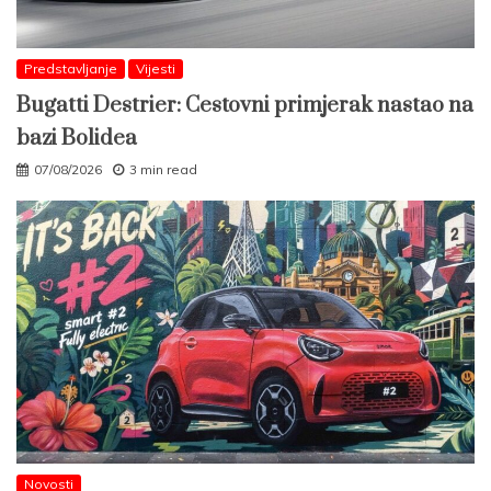
Predstavljanje
Vijesti
Bugatti Destrier: Cestovni primjerak nastao na
bazi Bolidea
07/08/2026
3 min read
Novosti