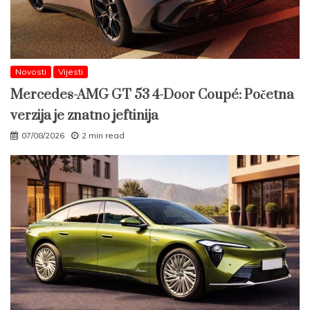
Novosti
Vijesti
Mercedes-AMG GT 53 4-Door Coupé: Početna
verzija je znatno jeftinija
07/08/2026
2 min read