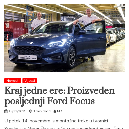
Novosti
Vijesti
Kraj jedne ere: Proizveden
posljednji Ford Focus
18/11/2025
3 min read
M.G.
U petak 14. novembra, s montažne trake u tvornici
Saarlouis u Njemačkoj je izašao posljednji Ford Focus, čime