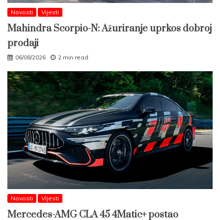
Novosti
Vijesti
Mahindra Scorpio-N: Ažuriranje uprkos dobroj
prodaji
06/08/2026
2 min read
Novosti
Vijesti
Mercedes-AMG CLA 45 4Matic+ postao