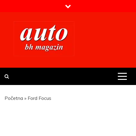
Skip
to
content
Prvi BH auto magazin
Sajt o automobilima
Početna
»
Ford Focus