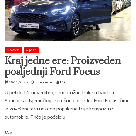
Novosti
Vijesti
Kraj jedne ere: Proizveden
posljednji Ford Focus
18/11/2025
3 min read
M.G.
U petak 14. novembra, s montažne trake u tvornici
Saarlouis u Njemačkoj je izašao posljednji Ford Focus, čime
je završena era nekada popularne linije kompaktnih
automobila. Priča je počela u
Više...