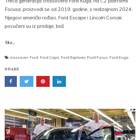
Treća generacija crossovera Ford Kuga, na C2 platformi
Focusa, proizvodi se od 2019. godine, s redizajnom 2024.
Njegovi američki rođaci, Ford Escape i Lincoln Corsair,
povučeni su iz prodaje, baš
Više...
crossover
,
Ford
,
Ford Capri
,
Ford Explorer
,
Ford Focus
,
Ford Kuga
SHARE