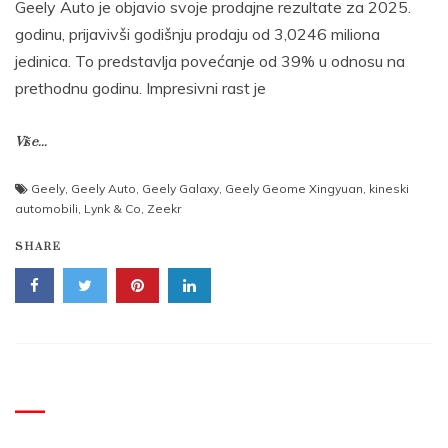
Geely Auto je objavio svoje prodajne rezultate za 2025.
godinu, prijavivši godišnju prodaju od 3,0246 miliona
jedinica. To predstavlja povećanje od 39% u odnosu na
prethodnu godinu. Impresivni rast je
Više...
Geely
,
Geely Auto
,
Geely Galaxy
,
Geely Geome Xingyuan
,
kineski
automobili
,
Lynk & Co
,
Zeekr
SHARE