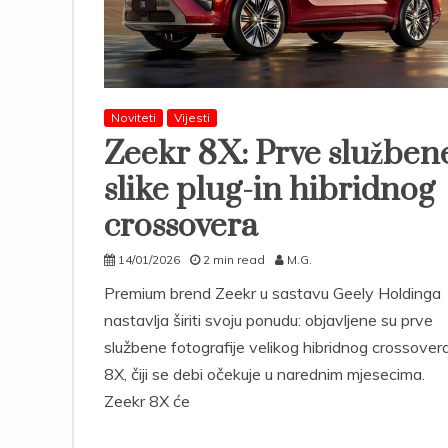
Noviteti
Vijesti
Zeekr 8X: Prve služben
slike plug-in hibridnog
crossovera
14/01/2026
2 min read
M.G.
Premium brend Zeekr u sastavu Geely Holdinga
nastavlja širiti svoju ponudu: objavljene su prve
službene fotografije velikog hibridnog crossover
8X, čiji se debi očekuje u narednim mjesecima.
Zeekr 8X će