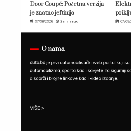
Door Coupé: Početna verzija
Elektr
je znatno jeftinija
priklj
07/08/2026
2 min read
07/08
O nama
auto.ba
je prvi automobilistički web portal koji 
automobilizma, sporta kao i savjete za sigurniji s
a sadrži i brojne linkove kao i video izdanje.
VIŠE >