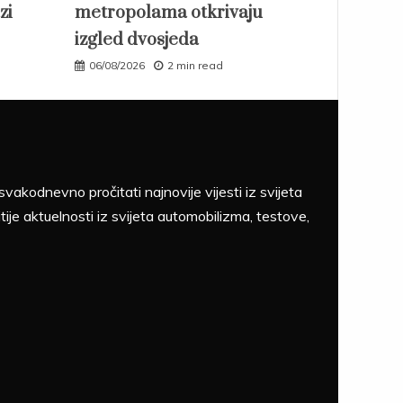
zi
metropolama otkrivaju
izgled dvosjeda
06/08/2026
2 min read
akodnevno pročitati najnovije vijesti iz svijeta
tije aktuelnosti iz svijeta automobilizma, testove,