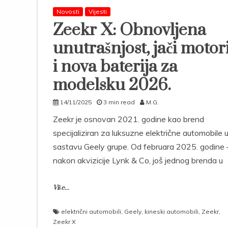
Novosti
Vijesti
Zeekr X: Obnovljena
unutrašnjost, jači motor
i nova baterija za
modelsku 2026.
14/11/2025
3 min read
M.G.
Zeekr je osnovan 2021. godine kao brend
specijaliziran za luksuzne električne automobile 
sastavu Geely grupe. Od februara 2025. godine 
nakon akvizicije Lynk & Co, još jednog brenda u
Više...
električni automobili
,
Geely
,
kineski automobili
,
Zeekr
,
Zeekr X