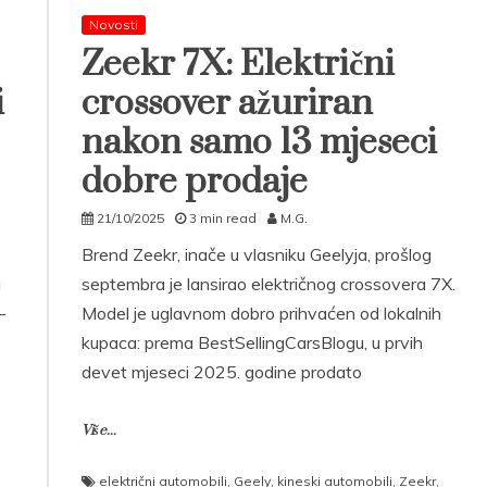
Novosti
Zeekr 7X: Električni
i
crossover ažuriran
nakon samo 13 mjeseci
dobre prodaje
21/10/2025
3 min read
M.G.
Brend Zeekr, inače u vlasniku Geelyja, prošlog
u
septembra je lansirao električnog crossovera 7X.
–
Model je uglavnom dobro prihvaćen od lokalnih
kupaca: prema BestSellingCarsBlogu, u prvih
devet mjeseci 2025. godine prodato
Više...
električni automobili
,
Geely
,
kineski automobili
,
Zeekr
,