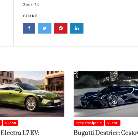
Zeekr 7X
SHARE
Vijesti
Predstavljanje
Vijesti
 Electra L7 EV:
Bugatti Destrier: Cesto