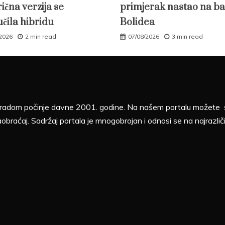
ična verzija se
primjerak nastao na ba
učila hibridu
Bolidea
/2026
2 min read
07/08/2026
3 min read
sa radom počinje davne 2001. godine. Na našem portalu možete sv
aobraćaj. Sadržaj portala je mnogobrojan i odnosi se na najrazliči