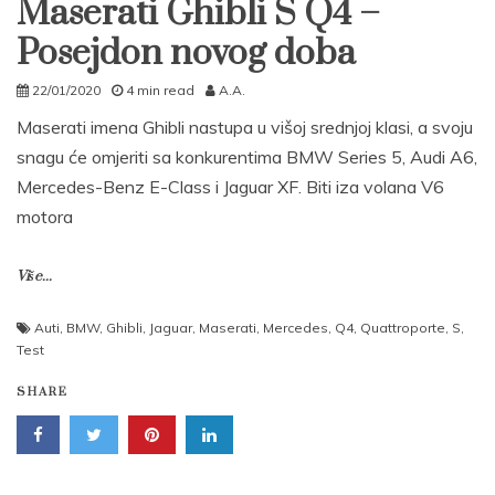
Maserati Ghibli S Q4 –
Posejdon novog doba
22/01/2020
4 min read
A.A.
Maserati imena Ghibli nastupa u višoj srednjoj klasi, a svoju
snagu će omjeriti sa konkurentima BMW Series 5, Audi A6,
Mercedes-Benz E-Class i Jaguar XF. Biti iza volana V6
motora
Više...
Auti
,
BMW
,
Ghibli
,
Jaguar
,
Maserati
,
Mercedes
,
Q4
,
Quattroporte
,
S
,
Test
SHARE