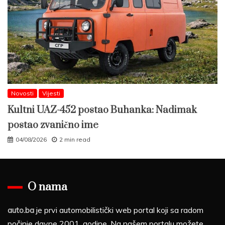
Novosti
Vijesti
Kultni UAZ-452 postao Buhanka: Nadimak
postao zvanično ime
04/08/2026
2 min read
O nama
auto.ba
je prvi automobilistički web portal koji sa radom
počinje davne 2001. godine. Na našem portalu možete