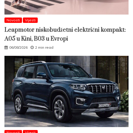
Novosti
Vijesti
Leapmotor niskobudžetni električni kompakt:
A05 u Kini, B03 u Evropi
06/08/2026
2 min read
Novosti
Vijesti