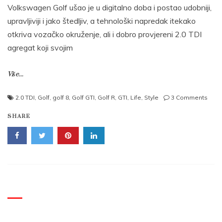
Volkswagen Golf ušao je u digitalno doba i postao udobniji,
upravljiviji i jako štedljiv, a tehnološki napredak itekako
otkriva vozačko okruženje, ali i dobro provjereni 2.0 TDI
agregat koji svojim
Više...
on
2.0 TDI
,
Golf
,
golf 8
,
Golf GTI
,
Golf R
,
GTI
,
Life
,
Style
3 Comments
Test:
SHARE
Volk
Golf
8
Style
i
8
GTI