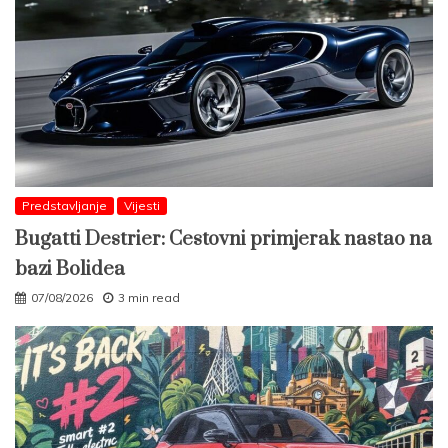
Predstavljanje
Vijesti
Bugatti Destrier: Cestovni primjerak nastao na
bazi Bolidea
07/08/2026
3 min read