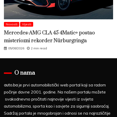
Novosti
Vijesti
Mercedes-AMG CLA 45 4Matic+ postao
misteriozni rekorder Nürburgringa
05/08/2026
2 min read
O nama
auto.ba
je prvi automobilistički web portal koji sa radom
počinje davne 2001. godine. Na našem portalu možete
svakodnevno pročitati najnovije vijesti iz svijeta
automobilizma, sporta kao i savjete za sigurniji saobraćaj.
Sadržaj portala je mnogobrojan i odnosi se na najrazličitije