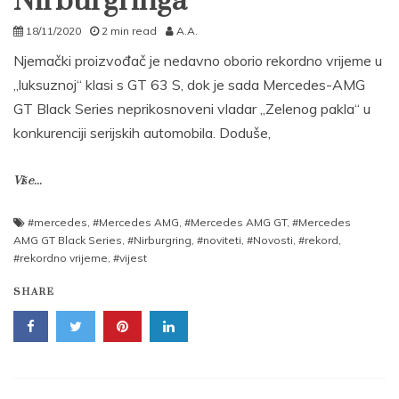
Nirburgringa
18/11/2020
2 min read
A.A.
Njemački proizvođač je nedavno oborio rekordno vrijeme u
„luksuznoj“ klasi s GT 63 S, dok je sada Mercedes-AMG
GT Black Series neprikosnoveni vladar „Zelenog pakla“ u
konkurenciji serijskih automobila. Doduše,
Više...
#mercedes
,
#Mercedes AMG
,
#Mercedes AMG GT
,
#Mercedes
AMG GT Black Series
,
#Nirburgring
,
#noviteti
,
#Novosti
,
#rekord
,
#rekordno vrijeme
,
#vijest
SHARE