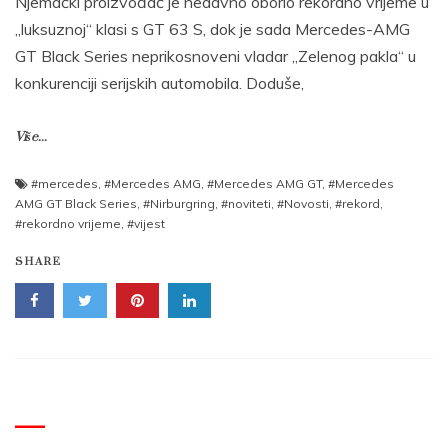
Njemački proizvođač je nedavno oborio rekordno vrijeme u
„luksuznoj“ klasi s GT 63 S, dok je sada Mercedes-AMG
GT Black Series neprikosnoveni vladar „Zelenog pakla“ u
konkurenciji serijskih automobila. Doduše,
Više...
#mercedes
,
#Mercedes AMG
,
#Mercedes AMG GT
,
#Mercedes
AMG GT Black Series
,
#Nirburgring
,
#noviteti
,
#Novosti
,
#rekord
,
#rekordno vrijeme
,
#vijest
SHARE