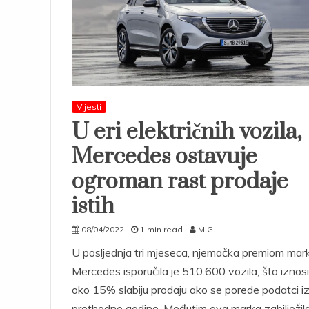
Vijesti
U eri električnih vozila,
Mercedes ostavuje
ogroman rast prodaje
istih
08/04/2022
1 min read
M.G.
U posljednja tri mjeseca, njemačka premiom mar
Mercedes isporučila je 510.600 vozila, što iznosi
oko 15% slabiju prodaju ako se porede podatci i
prethodne godine. Međutim ova marka zabilježil