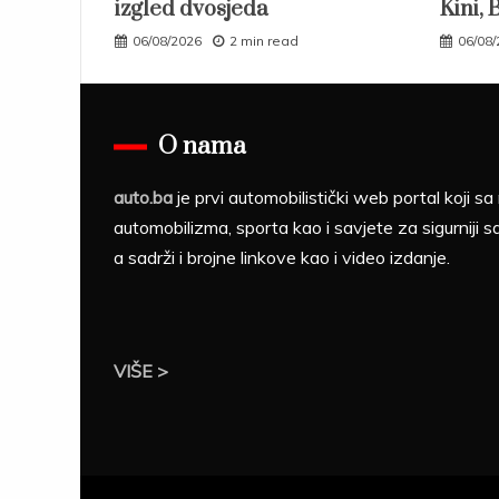
izgled dvosjeda
Kini, 
06/08/2026
2 min read
06/08
O nama
auto.ba
je prvi automobilistički web portal koji 
automobilizma, sporta kao i savjete za sigurniji s
a sadrži i brojne linkove kao i video izdanje.
VIŠE >