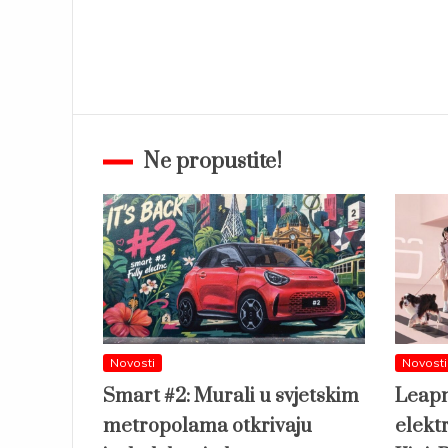
Ne propustite!
Novosti
Novosti
Smart #2: Murali u svjetskim
Leapm
metropolama otkrivaju
elekt