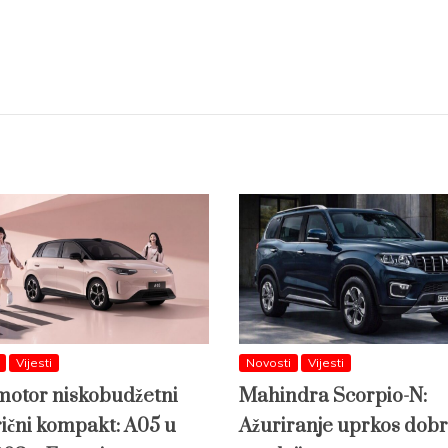
Vijesti
Novosti
Vijesti
otor niskobudžetni
Mahindra Scorpio-N:
rični kompakt: A05 u
Ažuriranje uprkos dobr