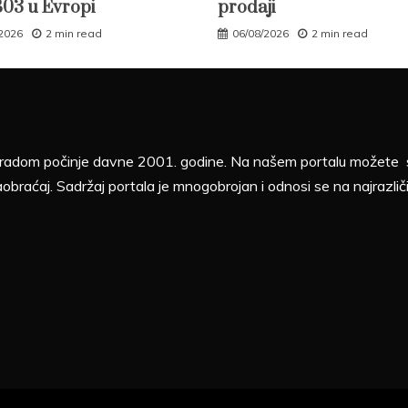
B03 u Evropi
prodaji
/2026
2 min read
06/08/2026
2 min read
sa radom počinje davne 2001. godine. Na našem portalu možete sv
aobraćaj. Sadržaj portala je mnogobrojan i odnosi se na najrazliči