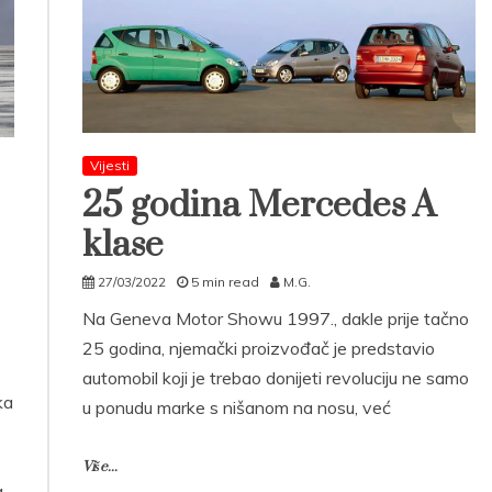
Vijesti
25 godina Mercedes A
klase
27/03/2022
5 min read
M.G.
Na Geneva Motor Showu 1997., dakle prije tačno
25 godina, njemački proizvođač je predstavio
automobil koji je trebao donijeti revoluciju ne samo
ka
u ponudu marke s nišanom na nosu, već
z
Više...
a