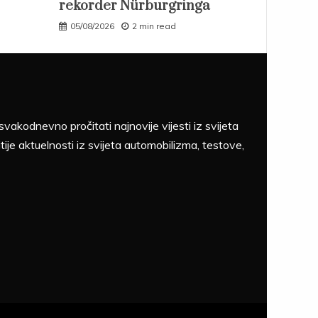
rekorder Nürburgringa
05/08/2026
2 min read
akodnevno pročitati najnovije vijesti iz svijeta
tije aktuelnosti iz svijeta automobilizma, testove,