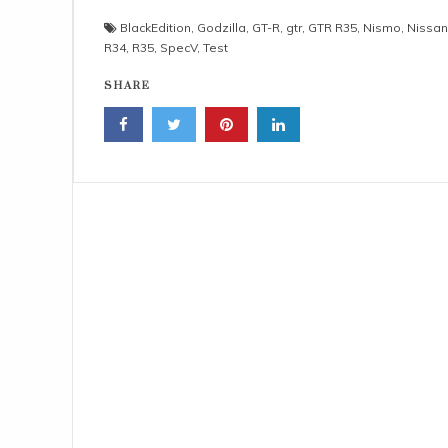
BlackEdition
,
Godzilla
,
GT-R
,
gtr
,
GTR R35
,
Nismo
,
Nissan
R34
,
R35
,
SpecV
,
Test
SHARE