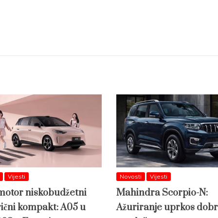
Vijesti
Novosti
Vijesti
otor niskobudžetni
Mahindra Scorpio-N:
rični kompakt: A05 u
Ažuriranje uprkos dobr