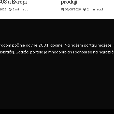
B03 u Evropi
prodaji
/2026
2 min read
06/08/2026
2 min read
sa radom počinje davne 2001. godine. Na našem portalu možete sv
aobraćaj. Sadržaj portala je mnogobrojan i odnosi se na najrazliči