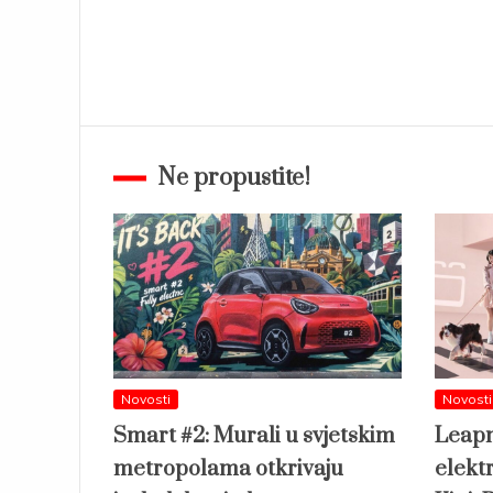
Ne propustite!
Novosti
Novosti
Smart #2: Murali u svjetskim
Leapm
metropolama otkrivaju
elekt