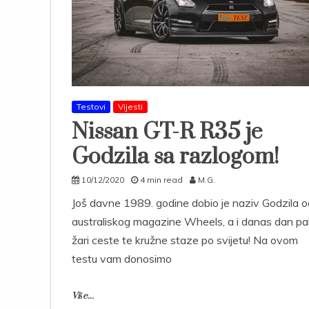
Testovi
Vijesti
Nissan GT-R R35 je
Godzila sa razlogom!
10/12/2020
4 min read
M.G.
Još davne 1989. godine dobio je naziv Godzila o
australiskog magazine Wheels, a i danas dan pali
žari ceste te kružne staze po svijetu! Na ovom
testu vam donosimo
Više...