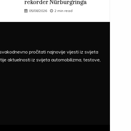
rekorder Nürburgringa
05/08/2026
2 min read
akodnevno pročitati najnovije vijesti iz svijeta
tije aktuelnosti iz svijeta automobilizma, testove,