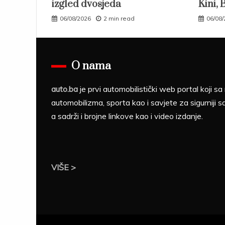
izgled dvosjeda
Kini, 
06/08/2026
2 min read
06/08
O nama
auto.ba
je prvi automobilistički web portal koji 
automobilizma, sporta kao i savjete za sigurniji s
a sadrži i brojne linkove kao i video izdanje.
VIŠE >