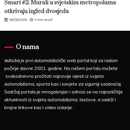
Smart #2: Murali u svjetskim metropolama
otkrivaju izgled dvosjeda
06/08/2026
2 min read
O nama
auto.ba
je prvi automobilistički web portal koji sa radom
počinje davne 2001. godine. Na našem portalu možete
svakodnevno pročitati najnovije vijesti iz svijeta
automobilizma, sporta kao i savjete za sigurniji saobraćaj.
Sadržaj portala je mnogobrojan i odnosi se na najrazličitije
aktuelnosti iz svijeta automobilizma, testove, a sadrži i
brojne linkove kao i video izdanje.