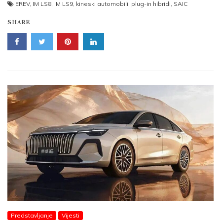
EREV
,
IM LS8
,
IM LS9
,
kineski automobili
,
plug-in hibridi
,
SAIC
SHARE
Predstavljanje
Vijesti