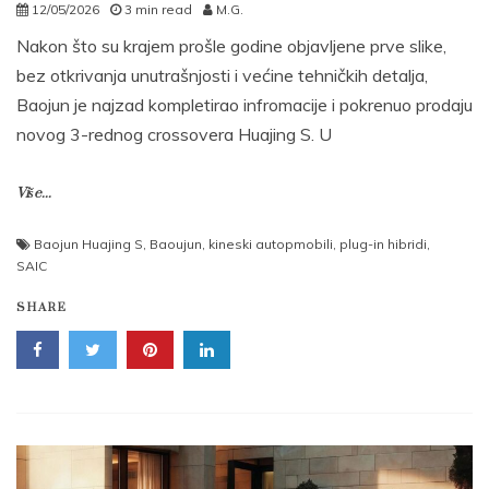
12/05/2026
3 min read
M.G.
Nakon što su krajem prošle godine objavljene prve slike,
bez otkrivanja unutrašnjosti i većine tehničkih detalja,
Baojun je najzad kompletirao infromacije i pokrenuo prodaju
novog 3-rednog crossovera Huajing S. U
Više...
Baojun Huajing S
,
Baoujun
,
kineski autopmobili
,
plug-in hibridi
,
SAIC
SHARE