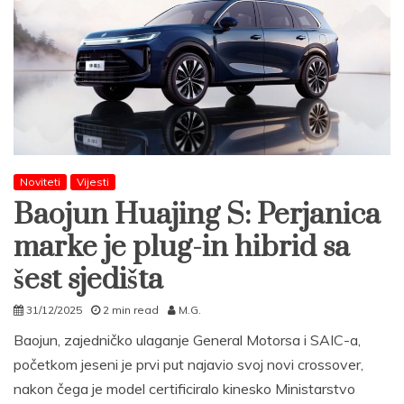
Noviteti
Vijesti
Baojun Huajing S: Perjanica
marke je plug-in hibrid sa
šest sjedišta
31/12/2025
2 min read
M.G.
Baojun, zajedničko ulaganje General Motorsa i SAIC-a,
početkom jeseni je prvi put najavio svoj novi crossover,
nakon čega je model certificiralo kinesko Ministarstvo