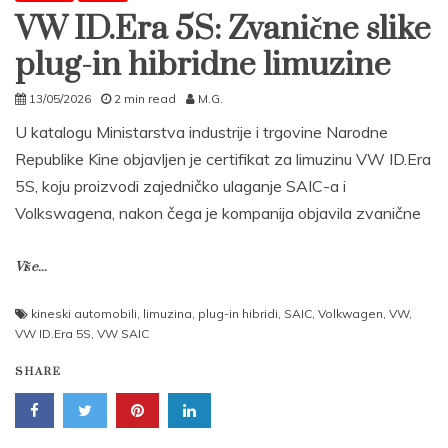
VW ID.Era 5S: Zvanične slike
plug-in hibridne limuzine
13/05/2026
2 min read
M.G.
U katalogu Ministarstva industrije i trgovine Narodne
Republike Kine objavljen je certifikat za limuzinu VW ID.Era
5S, koju proizvodi zajedničko ulaganje SAIC-a i
Volkswagena, nakon čega je kompanija objavila zvanične
Više...
kineski automobili
,
limuzina
,
plug-in hibridi
,
SAIC
,
Volkwagen
,
VW
,
VW ID.Era 5S
,
VW SAIC
SHARE