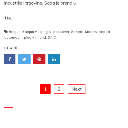
industrije i trgovine. Sada je brend u
Više...
Baojun
,
Baojun Huajing S
,
crossover
,
General Motors
,
kineski
automobili
,
plug-in hibrid
,
SAIC
SHARE
Posts
1
2
Next
pagination