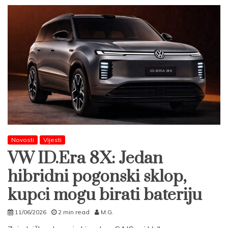
Novosti
Vijesti
VW ID.Era 8X: Jedan
hibridni pogonski sklop,
kupci mogu birati bateriju
11/06/2026
2 min read
M.G.