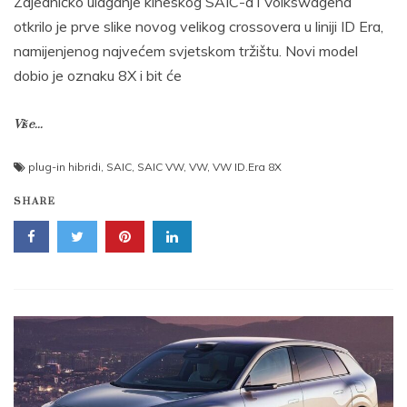
Zajedničko ulaganje kineskog SAIC-a i Volkswagena
otkrilo je prve slike novog velikog crossovera u liniji ID Era,
namijenjenog najvećem svjetskom tržištu. Novi model
dobio je oznaku 8X i bit će
Više...
plug-in hibridi
,
SAIC
,
SAIC VW
,
VW
,
VW ID.Era 8X
SHARE