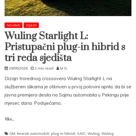
Noviteti
Vijesti
Wuling Starlight L:
Pristupačni plug-in hibrid s
tri reda sjedišta
29/05/2026
2 min read
M.G.
Dizajn trorednog crossovera Wuling Starlight L na
službenim slikama je otkriven u prvoj polovini aprila, da bi se
javna premijera desila na Sajmu automobila u Pekingu prije
mjesec dana. Podsjećamo,
Više...
GM
,
kineski automobili
,
plug-in hibridi
,
SAIC
,
Wuling
,
Wuling