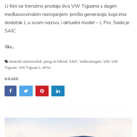
U Kini se trenutno prodaju dva VW Tiguana s dugim
međuosovinskim rastojanjem: prošla generacija, koja ima
dodatak L u svom nazivu, i aktuelni model – L Pro. Sada je
SAIC
Više...
kineski automobili
,
plug-in hibrid
,
SAIC
,
Volkswagen
,
VW
,
VW
Tiguan
,
VW Tiguan L ePro
SHARE