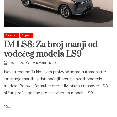
Noviteti
Vijesti
IM LS8: Za broj manji od
vodećeg modela LS9
31/03/2026
3 min read
M.G.
Novi trend među kineskim proizvođačima automobila je
lansiranje manjih i pristupačnijih verzija svojih vodećih
modela. Po ovoj formuli je brend IM otkrio crossover LS8,
sličan prošle godine predstavljenom modelu LS9,
Više...