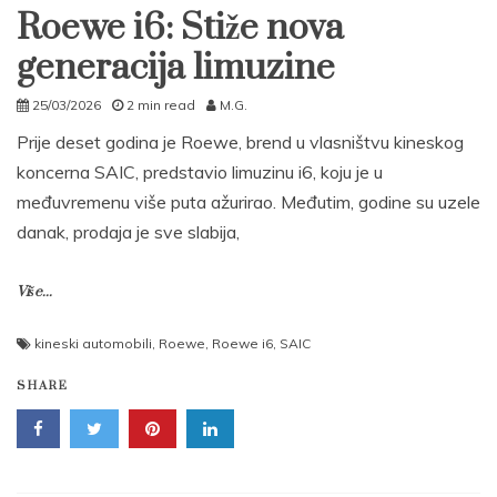
Roewe i6: Stiže nova
generacija limuzine
25/03/2026
2 min read
M.G.
Prije deset godina je Roewe, brend u vlasništvu kineskog
koncerna SAIC, predstavio limuzinu i6, koju je u
međuvremenu više puta ažurirao. Međutim, godine su uzele
danak, prodaja je sve slabija,
Više...
kineski automobili
,
Roewe
,
Roewe i6
,
SAIC
SHARE