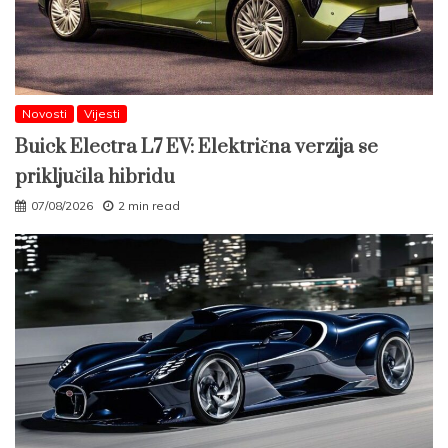
Novosti
Vijesti
Buick Electra L7 EV: Električna verzija se
priključila hibridu
07/08/2026
2 min read