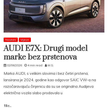
Noviteti
Vijesti
AUDI E7X: Drugi model
marke bez prstenova
02/06/2026
4 min read
M.G.
Marka AUDI, s velikim slovima i bez četiri prstena,
lansirana je 2024. godine kao odgovor SAIC VW-a na
razočaravajuću činjenicu da su se originalna Audijeva
električna vozila slabo prodavala u
Više...