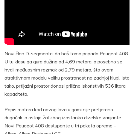
Novi član D-segmenta, da baš tamo pripada Peugeot 408.
U tu klasu ga gura dužina od 4,69 metara, a posebno se
hvali međuosnim razmak od 2,79 metara, što ovom
atraktivnom modelu veliku prostranost na zadnjoj klupi. Isto
tako, prtljažni prostor donosi prilično iskoristivih 536 litara
kapaciteta.
Popis motora kod novog lava u gami nije pretjerano
dugačak, a ostaje žal zbog izostanka dizelske varijante.
Novi Peugeot 408 dostupan je u tri paketa opreme –
Allure, Allure Business i GT.