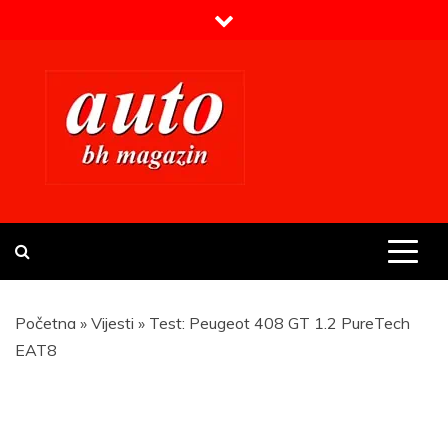
Skip
to
content
Prvi BH auto magazin
Sajt o automobilima
Početna
»
Vijesti
»
Test: Peugeot 408 GT 1.2 PureTech
EAT8