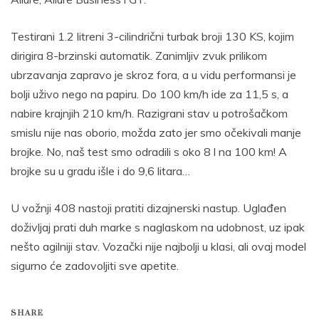
Testirani 1.2 litreni 3-cilindrični turbak broji 130 KS, kojim
dirigira 8-brzinski automatik. Zanimljiv zvuk prilikom
ubrzavanja zapravo je skroz fora, a u vidu performansi je
bolji uživo nego na papiru. Do 100 km/h ide za 11,5 s, a
nabire krajnjih 210 km/h. Razigrani stav u potrošačkom
smislu nije nas oborio, možda zato jer smo očekivali manje
brojke. No, naš test smo odradili s oko 8 l na 100 km! A
brojke su u gradu išle i do 9,6 litara…
U vožnji 408 nastoji pratiti dizajnerski nastup. Uglađen
doživljaj prati duh marke s naglaskom na udobnost, uz ipak
nešto agilniji stav. Vozački nije najbolji u klasi, ali ovaj model
sigurno će zadovoljiti sve apetite.
SHARE