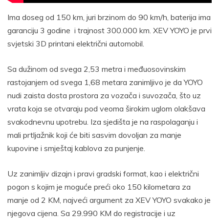
Ima doseg od 150 km, juri brzinom do 90 km/h, baterija ima
garanciju 3 godine i trajnost 300.000 km. XEV YOYO je prvi
svjetski 3D printani električni automobil.
Sa dužinom od svega 2,53 metra i međuosovinskim
rastojanjem od svega 1,68 metara zanimljivo je da YOYO
nudi zaista dosta prostora za vozača i suvozača, što uz
vrata koja se otvaraju pod veoma širokim uglom olakšava
svakodnevnu upotrebu. Iza sjedišta je na raspolaganju i
mali prtljažnik koji će biti sasvim dovoljan za manje
kupovine i smještaj kablova za punjenje.
Uz zanimljiv dizajn i pravi gradski format, kao i električni
pogon s kojim je moguće preći oko 150 kilometara za
manje od 2 KM, najveći argument za XEV YOYO svakako je
njegova cijena. Sa 29.990 KM do registracije i uz