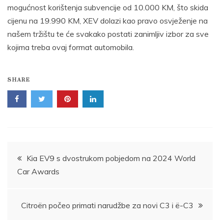
mogućnost korištenja subvencije od 10.000 KM, što skida
cijenu na 19.990 KM, XEV dolazi kao pravo osvježenje na
našem tržištu te će svakako postati zanimljiv izbor za sve
kojima treba ovaj format automobila.
SHARE
Post
Kia EV9 s dvostrukom pobjedom na 2024 World
Car Awards
navigation
Citroën počeo primati narudžbe za novi C3 i ë-C3