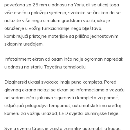
povećana za 25 mm u odnosu na Yaris, ali se uticaj toga
više oseća u položaju sjedenja, svakako se čini kao da se
nalazite više nego u malom gradskom vozilu, iako je
okruženje u vožnji funkcionalnije nego blještavo,
kombinujući pristojne materijale sa prilično jednostavnim
sklopnim uređajem.
Infotainment ekran od osam inča na je ogroman napredak
u odnosu na stariju Toyotinu tehnologiju.
Dizajnerski ukrasi svakako imaju puno kompleta. Pored
glavnog ekrana nalazi se ekran sa informacijama o vozaču
od sedam inča i jak nivo sigurnosti i kompleta za pomoć,
uključujući prilagodljivi tempomat, automatski klima uređaj,
kameru za vožnju unazad, LED svjetla, aluminijske felge…
Sve u svemu Cross je zaista zanimljiv automobil, a kupac