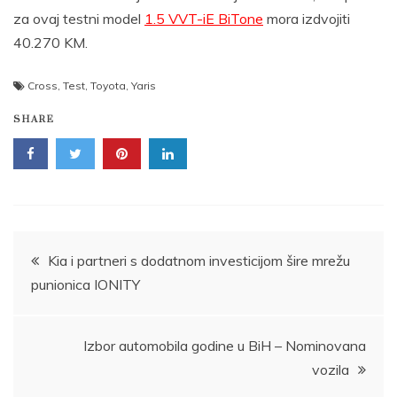
za ovaj testni model
1.5 VVT-iE BiTone
mora izdvojiti
40.270 KM.
Cross
,
Test
,
Toyota
,
Yaris
SHARE
Post
Kia i partneri s dodatnom investicijom šire mrežu
punionica IONITY
navigation
Izbor automobila godine u BiH – Nominovana
vozila