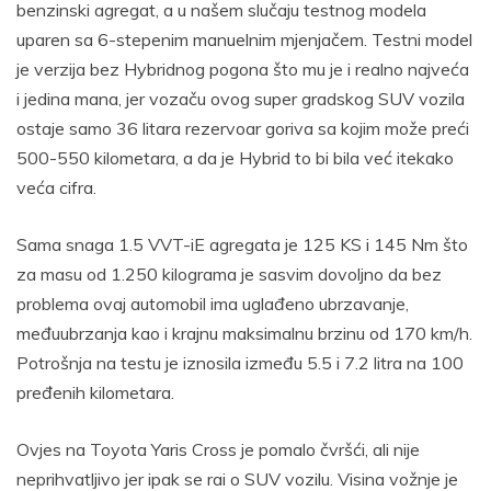
benzinski agregat, a u našem slučaju testnog modela
uparen sa 6-stepenim manuelnim mjenjačem. Testni model
je verzija bez Hybridnog pogona što mu je i realno najveća
i jedina mana, jer vozaču ovog super gradskog SUV vozila
ostaje samo 36 litara rezervoar goriva sa kojim može preći
500-550 kilometara, a da je Hybrid to bi bila već itekako
veća cifra.
Sama snaga 1.5 VVT-iE agregata je 125 KS i 145 Nm što
za masu od 1.250 kilograma je sasvim dovoljno da bez
problema ovaj automobil ima uglađeno ubrzavanje,
međuubrzanja kao i krajnu maksimalnu brzinu od 170 km/h.
Potrošnja na testu je iznosila između 5.5 i 7.2 litra na 100
pređenih kilometara.
Ovjes na Toyota Yaris Cross je pomalo čvršći, ali nije
neprihvatljivo jer ipak se rai o SUV vozilu. Visina vožnje je