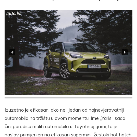
Izuzetno je efikasan, ako ne i jedan od najnevjerovatniji
automobila na tržištu u ovom momentu. Ime „Yaris“ sada
čini porodicu malih automobila u Toyotinoj gami, to je
naslov primijenjen na efikasan supermini, žestoki hot hatch