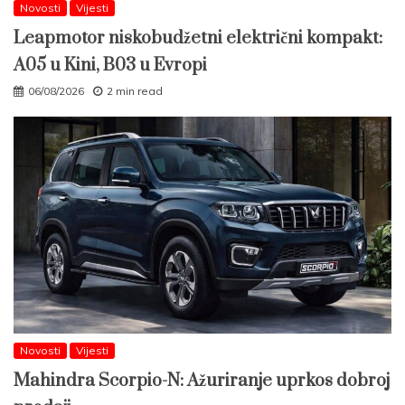
Novosti
Vijesti
Leapmotor niskobudžetni električni kompakt:
A05 u Kini, B03 u Evropi
06/08/2026
2 min read
Novosti
Vijesti
Mahindra Scorpio-N: Ažuriranje uprkos dobroj