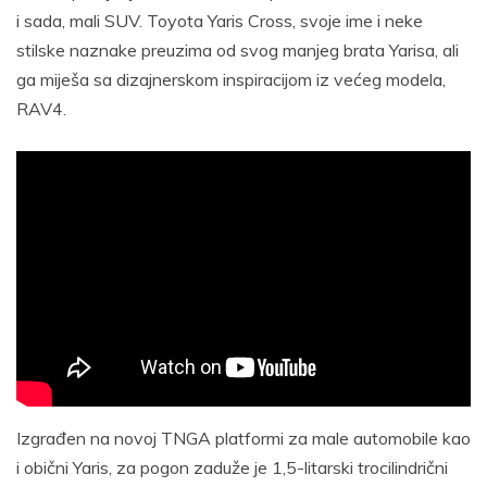
i sada, mali SUV. Toyota Yaris Cross, svoje ime i neke
stilske naznake preuzima od svog manjeg brata Yarisa, ali
ga miješa sa dizajnerskom inspiracijom iz većeg modela,
RAV4.
Izgrađen na novoj TNGA platformi za male automobile kao
i obični Yaris, za pogon zaduže je 1,5-litarski trocilindrični