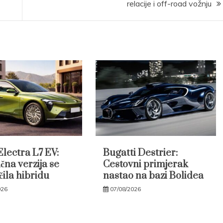
relacije i off-road vožnju
Electra L7 EV:
Bugatti Destrier:
čna verzija se
Cestovni primjerak
čila hibridu
nastao na bazi Bolidea
026
07/08/2026