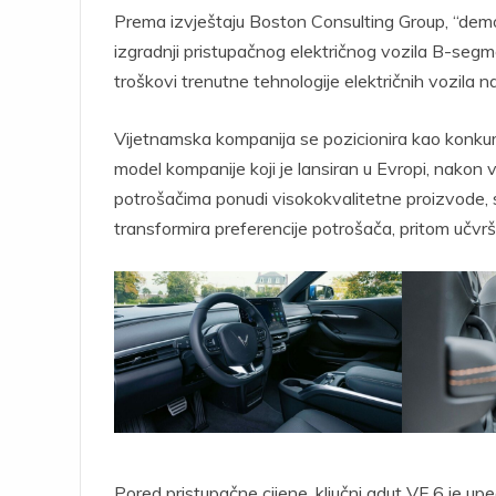
Prema izvještaju Boston Consulting Group, “demo
izgradnji pristupačnog električnog vozila B-segme
troškovi trenutne tehnologije električnih vozila n
Vijetnamska kompanija se pozicionira kao konkure
model kompanije koji je lansiran u Evropi, nakon
potrošačima ponudi visokokvalitetne proizvode, s
transformira preferencije potrošača, pritom učvršć
Pored pristupačne cijene, ključni adut VF 6 je upeč