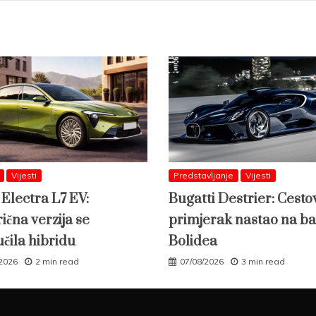
Vijesti
Predstavljanje
Vijesti
 Electra L7 EV:
Bugatti Destrier: Cesto
ična verzija se
primjerak nastao na ba
učila hibridu
Bolidea
/2026
2 min read
07/08/2026
3 min read