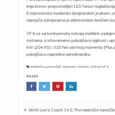
linija krova i prepoznatljivi LED farovi naglašavaj
6 impresionira modernim dizajnerskim jezikom i st
mjenjača zamijenjena je elektronskim biračem brz
VF 6 se od konkurenata izdvaja multilink zadnjim
cestama, a istovremeno poboljšava agilnost i up
kW (204 KS) i 310 Nm obrtnog momenta (Plus pa
poboljšava napredna aerodinamika.
električni automobili
,
Vijetnam
,
VinFast
,
VinFast VF 6
SHARE
Post
MAN Lion’s Coach 14 E: Prvi električni turistički