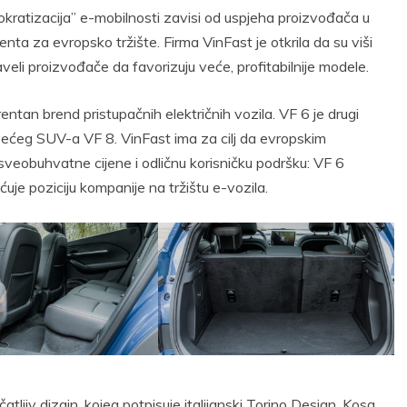
kratizacija” e-mobilnosti zavisi od uspjeha proizvođača u
nta za evropsko tržište. Firma VinFast je otkrila da su viši
aveli proizvođače da favorizuju veće, profitabilnije modele.
ntan brend pristupačnih električnih vozila. VF 6 je drugi
 većeg SUV-a VF 8. VinFast ima za cilj da evropskim
veobuhvatne cijene i odličnu korisničku podršku: VF 6
uje poziciju kompanije na tržištu e-vozila.
atljiv dizajn, kojeg potpisuje italijanski Torino Design. Kosa