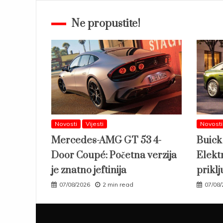
Ne propustite!
Novosti
Vijesti
Novosti
Mercedes-AMG GT 53 4-
Buick
Door Coupé: Početna verzija
Elektr
je znatno jeftinija
priklj
07/08/2026
2 min read
07/08