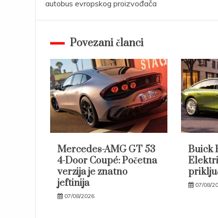
autobus evropskog proizvođača
navigation
Povezani članci
Mercedes-AMG GT 53
Buick 
4-Door Coupé: Početna
Elektri
verzija je znatno
priklju
jeftinija
07/08/2
07/08/2026