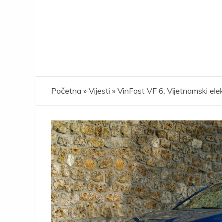
Početna
»
Vijesti
»
VinFast VF 6: Vijetnamski el