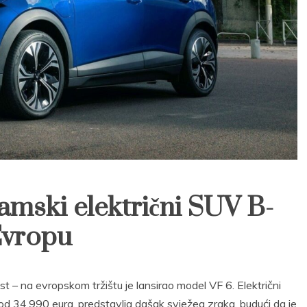
namski električni SUV B-
Evropu
st – na evropskom tržištu je lansirao model VF 6. Električni
od 34.990 eura, predstavlja dašak svježeg zraka, budući da je