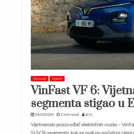
Novosti
Vijesti
VinFast VF 6: Vijet
segmenta stigao u 
03/10/2025
2 min read
M.G.
Vijetnamski proizvođač električnih vozila – VinFa
SUV B-segmenta, koji se nudi po početnoj cijeni 