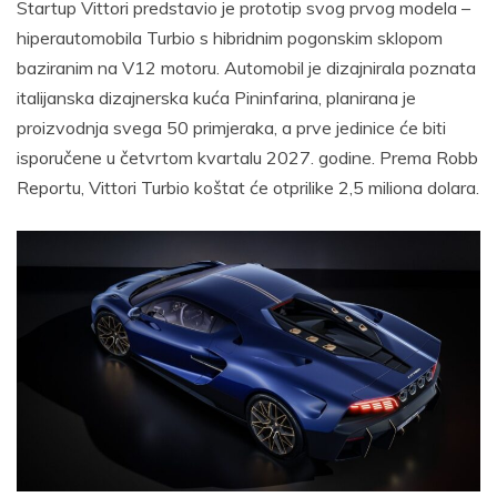
Startup Vittori predstavio je prototip svog prvog modela –
hiperautomobila Turbio s hibridnim pogonskim sklopom
baziranim na V12 motoru. Automobil je dizajnirala poznata
italijanska dizajnerska kuća Pininfarina, planirana je
proizvodnja svega 50 primjeraka, a prve jedinice će biti
isporučene u četvrtom kvartalu 2027. godine. Prema Robb
Reportu, Vittori Turbio koštat će otprilike 2,5 miliona dolara.