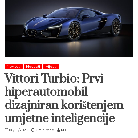
Noviteti
Novosti
Vijesti
Vittori Turbio: Prvi
hiperautomobil
dizajniran korištenjem
umjetne inteligencije
06/10/2025
2 min read
M.G.