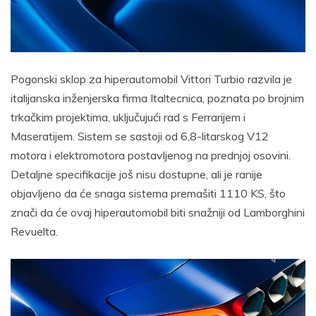
Pogonski sklop za hiperautomobil Vittori Turbio razvila je
italijanska inženjerska firma Italtecnica, poznata po brojnim
trkačkim projektima, uključujući rad s Ferrarijem i
Maseratijem. Sistem se sastoji od 6,8-litarskog V12
motora i elektromotora postavljenog na prednjoj osovini.
Detaljne specifikacije još nisu dostupne, ali je ranije
objavljeno da će snaga sistema premašiti 1110 KS, što
znači da će ovaj hiperautomobil biti snažniji od Lamborghini
Revuelta.