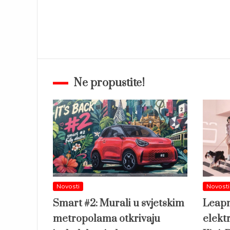
Ne propustite!
Novosti
Novosti
Smart #2: Murali u svjetskim
Leapm
metropolama otkrivaju
elekt