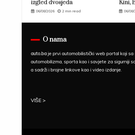
izgled dvosjeda
Kini, 
06/08/2026
2 min read
06/08
O nama
auto.ba
je prvi automobilistički web portal koji 
automobilizma, sporta kao i savjete za sigurniji s
a sadrži i brojne linkove kao i video izdanje.
VIŠE >