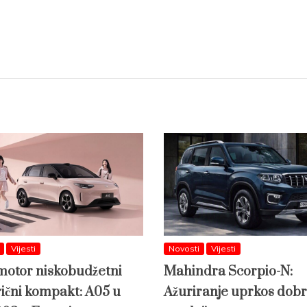
Vijesti
Novosti
Vijesti
otor niskobudžetni
Mahindra Scorpio-N:
rični kompakt: A05 u
Ažuriranje uprkos dobr