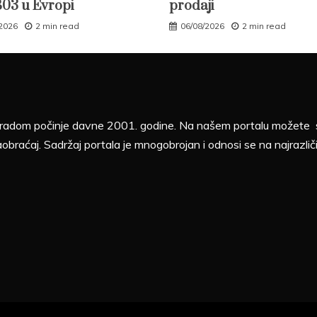
B03 u Evropi
prodaji
/2026
2 min read
06/08/2026
2 min read
sa radom počinje davne 2001. godine. Na našem portalu možete sv
aobraćaj. Sadržaj portala je mnogobrojan i odnosi se na najrazliči