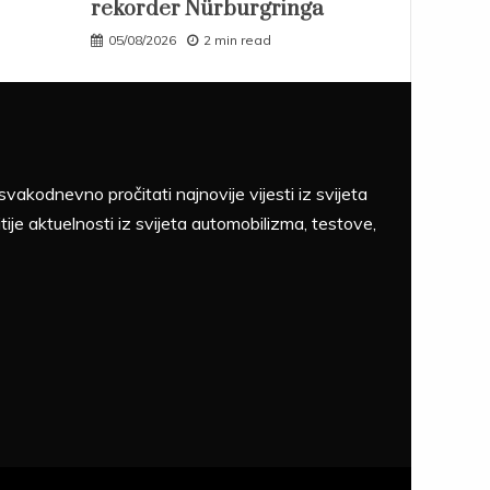
rekorder Nürburgringa
05/08/2026
2 min read
akodnevno pročitati najnovije vijesti iz svijeta
tije aktuelnosti iz svijeta automobilizma, testove,