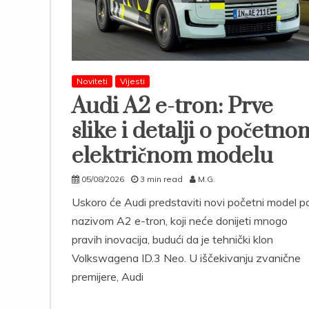
Noviteti
Vijesti
Audi A2 e-tron: Prve
slike i detalji o početno
električnom modelu
05/08/2026
3 min read
M.G.
Uskoro će Audi predstaviti novi početni model p
nazivom A2 e-tron, koji neće donijeti mnogo
pravih inovacija, budući da je tehnički klon
Volkswagena ID.3 Neo. U iščekivanju zvanične
premijere, Audi