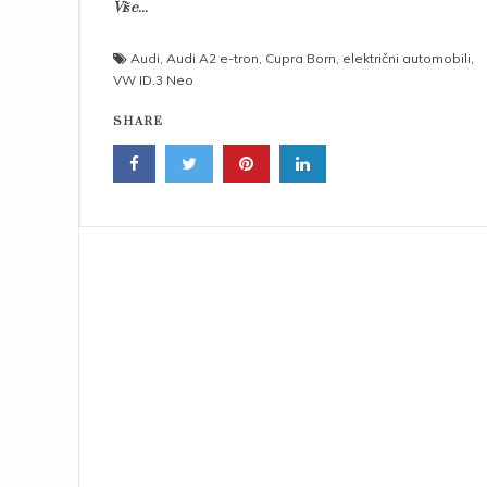
Više...
Audi
,
Audi A2 e-tron
,
Cupra Born
,
električni automobili
,
VW ID.3 Neo
SHARE