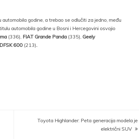
oru automobila godine, a trebao se odlučiti za jedno, među
itulu automobila godine u Bosni i Hercegovini osvojio
uma
(336),
FIAT Grande Panda
(335),
Geely
DFSK 600
(213)
.
Toyota Highlander: Peta generacija modela je
električni SUV