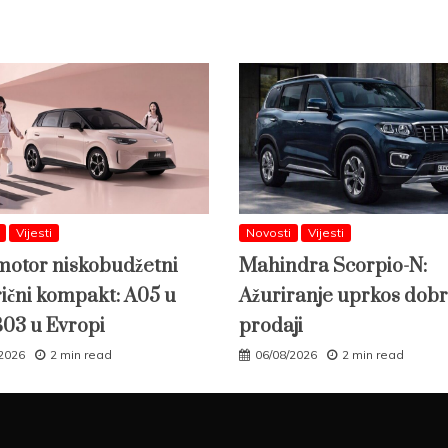
Vijesti
Novosti
Vijesti
otor niskobudžetni
Mahindra Scorpio-N:
rični kompakt: A05 u
Ažuriranje uprkos dobr
B03 u Evropi
prodaji
/2026
2 min read
06/08/2026
2 min read