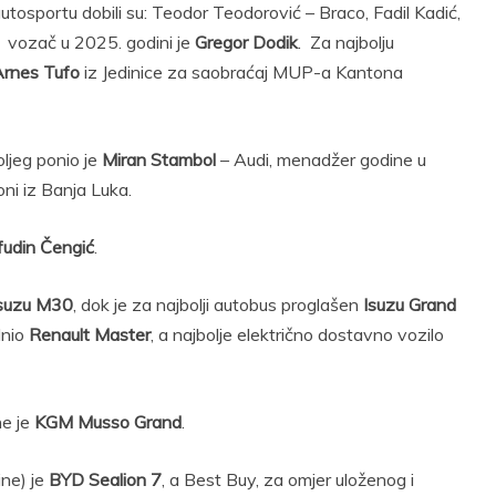
autosportu dobili su: Teodor Teodorović – Braco, Fadil Kadić,
i vozač u 2025. godini je
Gregor Dodik
. Za najbolju
rnes Tufo
iz Jedinice za saobraćaj MUP-a Kantona
oljeg ponio je
Miran Stambol
– Audi, menadžer godine u
ni iz Banja Luka.
fudin Čengić
.
suzu M30
, dok je za najbolji autobus proglašen
Isuzu Grand
dnio
Renault Master
, a najbolje električno dostavno vozilo
ne je
KGM Musso Grand
.
ine) je
BYD Sealion 7
, a Best Buy, za omjer uloženog i