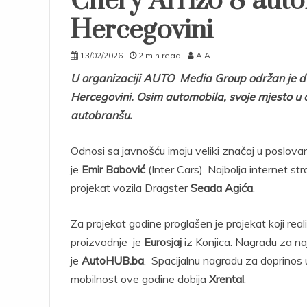
Chery Arrizo 8 auto
Hercegovini
13/02/2026
2 min read
A.A.
U organizaciji AUTO Media Group održan je dv
Hercegovini. Osim automobila, svoje mjesto u 
autobranšu.
Odnosi sa javnošću imaju veliki značaj u poslovan
je
Emir Babović
(Inter Cars).
Najbolja internet str
projekat vozila Dragster
Seada Agića
.
Za projekat godine proglašen je projekat koji reali
proizvodnje je
Eurosjaj
iz Konjica. Nagradu za na
je
AutoHUB.ba
. Spacijalnu nagradu za doprinos u
mobilnost ove godine dobija
Xrental
.