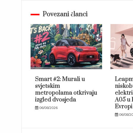
Povezani članci
Smart #2: Murali u
Leapm
svjetskim
niskob
metropolama otkrivaju
elektr
izgled dvosjeda
A05 u 
Evropi
06/08/2026
06/08/2