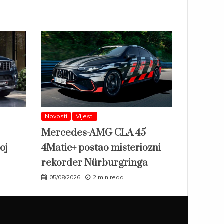
Novosti
Vijesti
Mercedes-AMG CLA 45
oj
4Matic+ postao misteriozni
rekorder Nürburgringa
05/08/2026
2 min read