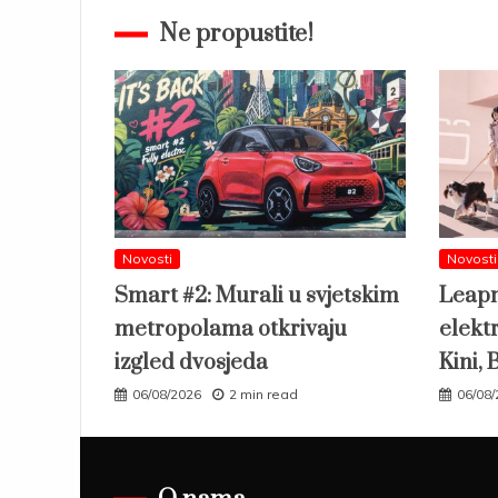
Ne propustite!
Novosti
Novosti
Smart #2: Murali u svjetskim
Leapm
metropolama otkrivaju
elekt
izgled dvosjeda
Kini, 
06/08/2026
2 min read
06/08