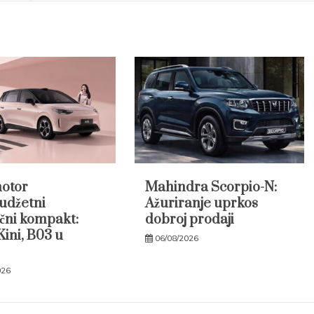
otor
Mahindra Scorpio-N:
udžetni
Ažuriranje uprkos
ični kompakt:
dobroj prodaji
Kini, B03 u
06/08/2026
026