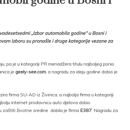
mobil godine u Bosni i
adesetsedmi „Izbor automobila godine“ u Bosni i
ovom Izboru su pronašle i druge kategorije vezane za
ju, pa je u kategoriji PR menadžera titulu najboljeg ponio
anica je
geely-see.com
, a nagradu za ideju godine dobio je
zira firma SU-AD iz Živinica, a najbolja firma u kategoriji
jbolju internet prodavnicu auto djelova dobio
 zaštiti životne sredine dobila je firma
E387
. Nagradu za