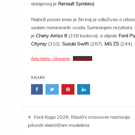
dobijenog je
Renault Symbioz
.
Najteži posao imao je žiri koji je odlučivao o izb
sedam nominiranih vozila. Sumiranjem rezultata, t
je
Chery Arrizo 8
(338 bodova), a slijede
Ford P
Cityray
(310),
Suzuki Swift
(287),
MG ZS
(244),
Auto tabla – Glasanje
Download
SHARE
Post
Ford Kuga 2026: Klasični crossover nastavlja
prkositi električnim modelima
navigation