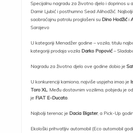
Specijalnu nagradu za životno djelo i doprinos u 
Damir Ljubić i posthumno Sead Alihodžić. Najbolj
saobraćajnu patrolu proglašeni su
Dino Hodžić
i
A
Sarajevo
U kategoriji Menadžer godine – vozila, titulu najb
kategoriji prodaja vozila
Darko Popović
– Sladabo
Nagradu za životno djelo ove godine dobio je
Sa
U konkurenciji kamiona, najviše uspjeha imao je
I
Toro XL
. Među dostavnim vozilima, pobjedu je o
je
FIAT E-Ducato
.
Najbolji terenac je
Dacia Bigster
, a Pick-Up godi
Ekološki prihvatljiv automobil (Eco automobil god