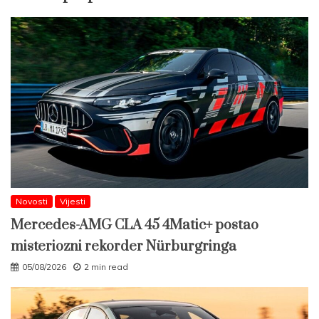
Novosti
Vijesti
Mercedes-AMG CLA 45 4Matic+ postao
misteriozni rekorder Nürburgringa
05/08/2026
2 min read