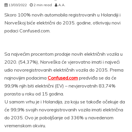
13/03/2022
2 min read
A.A.
Skoro 100% novih automobila registrovanih u Holandiji i
Norveškoj biće električni do 2035. godine, otkrivaju novi
podaci Confused.com.
Sa najvećim procentom prodaje novih električnih vozila u
2020. (54,37%), Norveška će vjerovatno imati i najveći
udio novoregistrovanih električnih vozila do 2035. Prema
najnovijim podacima
Confused.com
predviđa se da će
99,9% njih biti električni (EV) – nevjerovatnih 83,74%
porasta u roku od 15 godina.
U samom vrhu je i Holandija, za koju se takođe očekuje da
će 99,9% svojih novoregistrovanih vozila imati električna
do 2035. Ovo je poboljšanje od 336% u navedenom
vremenskom okviru.