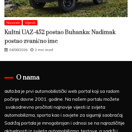
Novosti
Vijesti
Kultni UAZ-452 postao Buhanka: Nadimak
postao zvanično ime
04/08/2026
2 min read
O nama
auto.ba
je prvi automobilistički web portal koji sa radom
počinje davne 2001. godine. Na našem portalu možete
svakodnevno pročitati najnovije vijesti iz svijeta
automobilizma, sporta kao i savjete za sigurniji saobraćaj.
Sadržaj portala je mnogobrojan i odnosi se na najrazličitije
aktuelnosti iz svijeta automobilizma, testove, a sadrži i