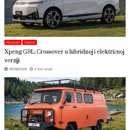
Novosti
Vijesti
Xpeng G9L: Crossover u hibridnoj i električnoj
verziji
05/08/2026
2 min read