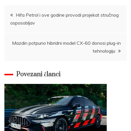
Post
Hifa Petrol i ove godine provodi projekat stručnog
osposobljav
navigation
Mazdin potpuno hibridni model CX-60 donosi plug-in
tehnologiju
Povezani članci